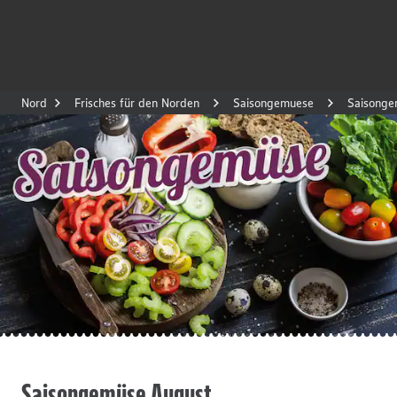
Nord
Frisches für den Norden
Saisongemuese
Saisonge
Saisongemüse August