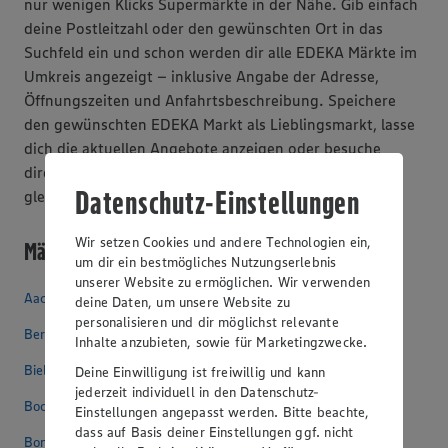
nur wenigen Klicks Supermärkte in der Nähe. Gib einfach
deine Postleitzahl oder den gewünschten Ort in das
Suchfeld ein und schon werden dir alle EDEKA Märkte im
Umkreis angezeigt – inklusive Angabe der Adresse,
Öffnungszeiten und Anfahrtsbeschreibung. Speichere
den gewünschten EDEKA Markt als Lieblingsmarkt, lasse
dich die aktuellen Angebote anzeigen oder besuche
direkt die Marktseite. Probiere die EDEKA Marktsuche
Datenschutz-Einstellungen
gleich aus!
Wir setzen Cookies und andere Technologien ein,
Märkte in weiteren Regionen
um dir ein bestmögliches Nutzungserlebnis
unserer Website zu ermöglichen. Wir verwenden
Aachen
deine Daten, um unsere Website zu
personalisieren und dir möglichst relevante
Berlin
Inhalte anzubieten, sowie für Marketingzwecke.
Bielefeld
Deine Einwilligung ist freiwillig und kann
jederzeit individuell in den Datenschutz-
Bochum
Einstellungen angepasst werden. Bitte beachte,
dass auf Basis deiner Einstellungen ggf. nicht
Bonn