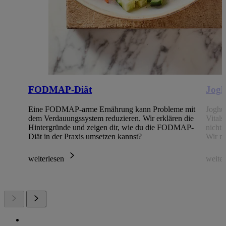
FODMAP-Diät
Jogh
Eine FODMAP-arme Ernährung kann Probleme mit
Joghur
dem Verdauungssystem reduzieren. Wir erklären die
Vitals
Hintergründe und zeigen dir, wie du die FODMAP-
nicht 
Diät in der Praxis umsetzen kannst?
Wir n
weiterlesen
weite