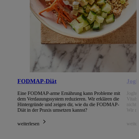
FODMAP-Diät
Jogh
Eine FODMAP-arme Ernährung kann Probleme mit
Joghur
dem Verdauungssystem reduzieren. Wir erklären die
Vitals
Hintergründe und zeigen dir, wie du die FODMAP-
nicht 
Diät in der Praxis umsetzen kannst?
Wir n
weiterlesen
weite