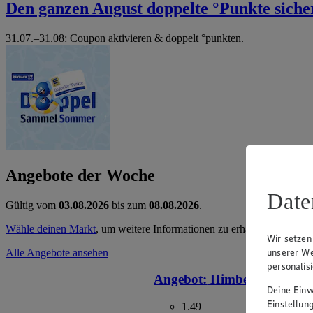
Den ganzen August doppelte °Punkte siche
31.07.–31.08: Coupon aktivieren & doppelt °punkten.
Angebote der Woche
Date
Gültig vom
03.08.2026
bis zum
08.08.2026
.
Wähle deinen Markt
, um weitere Informationen zu erhalten.
Wir setzen
unserer We
Alle Angebote ansehen
personalis
Angebot:
Himbeeren
Deine Einwi
Einstellun
1.49