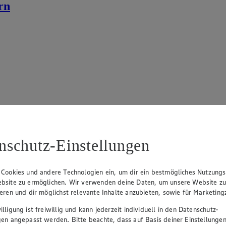
rn
nschutz-Einstellungen
 Cookies und andere Technologien ein, um dir ein bestmögliches Nutzungs
bsite zu ermöglichen. Wir verwenden deine Daten, um unsere Website z
ieren und dir möglichst relevante Inhalte anzubieten, sowie für Marketin
Angebot:
Grünländer Scheiben
Angebo
lligung ist freiwillig und kann jederzeit individuell in den Datenschutz-
Café 
gen angepasst werden. Bitte beachte, dass auf Basis deiner Einstellungen
1.49
-45%