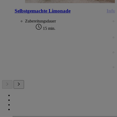
Selbstgemachte Limonade
Infu
Zubereitungsdauer
15 min.