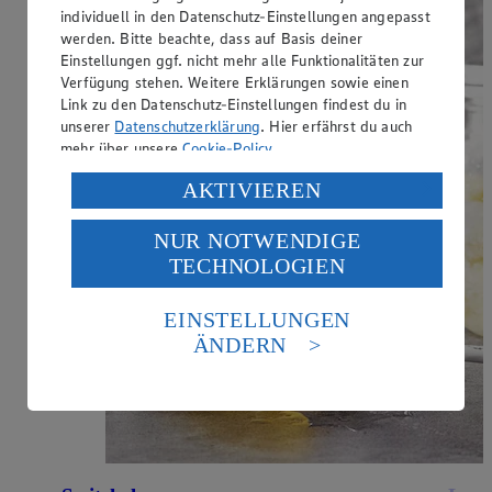
individuell in den Datenschutz-Einstellungen angepasst
werden. Bitte beachte, dass auf Basis deiner
Einstellungen ggf. nicht mehr alle Funktionalitäten zur
Verfügung stehen. Weitere Erklärungen sowie einen
Link zu den Datenschutz-Einstellungen findest du in
unserer
Datenschutzerklärung
. Hier erfährst du auch
mehr über unsere
Cookie-Policy
.
Verarbeitung deiner personenbezogenen Daten in den
AKTIVIEREN
USA durch Facebook und YouTube:
NUR NOTWENDIGE
Wenn du auf „Aktivieren“ klickst, willigst du im Sinne
TECHNOLOGIEN
des Art. 49 Abs. 1 Satz 1 lit. a) DSGVO ein, dass deine
Daten in den USA verarbeitet werden. Der EuGH sieht
die USA als Land mit einem nach europäischen
EINSTELLUNGEN
Standards nicht angemessenen Datenschutzniveau an.
ÄNDERN
Es besteht das Risiko eines Zugriffs durch US-
amerikanische Behörden.
Informationen zum Herausgeber der Seite findest du
im
Impressum