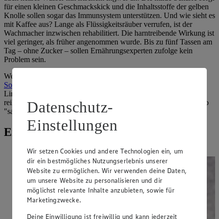
für einen kleinen Geschmackskick und die Inhaltsstoffe der gelben
Knolle sollen sogar das Immunsystem unterstützen. Und wie sieht es
mit Kaffee aus? Lange als Flüssigkeitsräuber verrufen, ist der
Wachmacher inzwischen rehabilitiert. Die harntreibende Wirkung ist
viel geringer, als früher angenommen wurde. Bis zu fünf Tassen am
Tag – ohne Zucker – sollen Ernährungsexperten zufolge kein
Problem sein.
Wer kalte Getränke bevorzugt, kann sich im kreativen Fundus der
Sommergetränke-Rezepte
bedienen und zum Beispiel seine
Limonade selber machen. Auch ein In-Getränk wie der Switchel
Datenschutz-
reiht sich in die Liste der gesunden Getränke ein. Nach dem Motto
"sauer macht lustig" sorgt hier Essig für den Erfrischungskick.
Einstellungen
Erfrischend anders
Wir setzen Cookies und andere Technologien ein, um
dir ein bestmögliches Nutzungserlebnis unserer
Website zu ermöglichen. Wir verwenden deine Daten,
um unsere Website zu personalisieren und dir
möglichst relevante Inhalte anzubieten, sowie für
Marketingzwecke.
Deine Einwilligung ist freiwillig und kann jederzeit