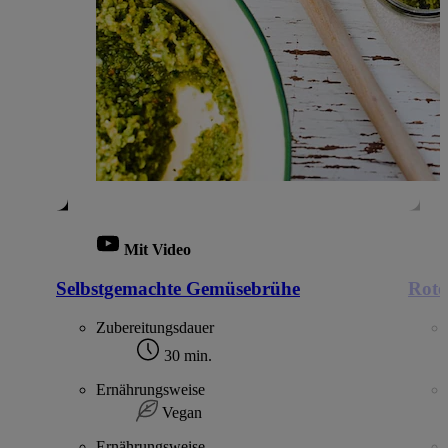
Mit Video
Selbstgemachte Gemüsebrühe
Rote
Zubereitungsdauer
30 min.
Ernährungsweise
Vegan
Ernährungsweise