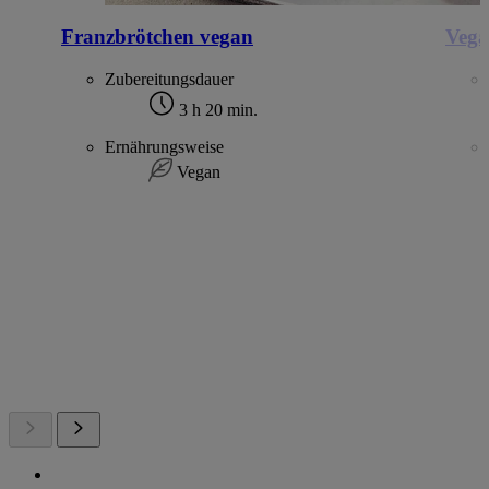
Franzbrötchen vegan
Vega
Zubereitungsdauer
3 h 20 min.
Ernährungsweise
Vegan