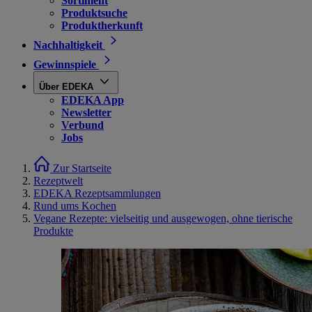
Sortiment
Produktsuche
Produktherkunft
Nachhaltigkeit
Gewinnspiele
Über EDEKA
EDEKA App
Newsletter
Verbund
Jobs
Zur Startseite
Rezeptwelt
EDEKA Rezeptsammlungen
Rund ums Kochen
Vegane Rezepte: vielseitig und ausgewogen, ohne tierische
Produkte