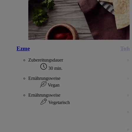
Ezme
Tofu
Zubereitungsdauer
30 min.
Ernährungsweise
Vegan
Ernährungsweise
Vegetarisch