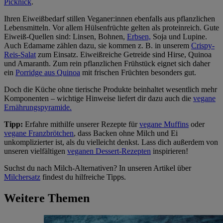
Picknick
.
Ihren Eiweißbedarf stillen Veganer:innen ebenfalls aus pflanzlichen
Lebensmitteln. Vor allem Hülsenfrüchte gelten als proteinreich. Gute
Eiweiß-Quellen sind: Linsen, Bohnen,
Erbsen,
Soja und Lupine.
Auch Edamame zählen dazu, sie kommen z. B. in unserem
Crispy-
Reis-Salat
zum Einsatz. Eiweißreiche Getreide sind Hirse, Quinoa
und Amaranth. Zum rein pflanzlichen Frühstück eignet sich daher
ein
Porridge aus Quinoa
mit frischen Früchten besonders gut.
Doch die Küche ohne tierische Produkte beinhaltet wesentlich mehr
Komponenten – wichtige Hinweise liefert dir dazu auch die
vegane
Ernährungspyramide.
Tipp:
Erfahre mithilfe unserer Rezepte für
vegane Muffins
oder
vegane Franzbrötchen
, dass Backen ohne Milch und Ei
unkomplizierter ist, als du vielleicht denkst. Lass dich außerdem von
unseren vielfältigen
veganen Dessert-Rezepten
inspirieren!
Suchst du nach Milch-Alternativen? In unseren Artikel über
Milchersatz
findest du hilfreiche Tipps.
Weitere Themen