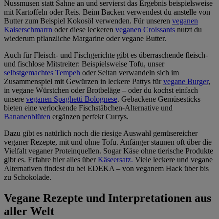
Nussmusen statt Sahne an und servierst das Ergebnis beispielsweise
mit Kartoffeln oder Reis. Beim Backen verwendest du anstelle von
Butter zum Beispiel Kokosöl verwenden. Für unseren
veganen
Kaiserschmarrn
oder diese leckeren
veganen Croissants
nutzt du
wiederum pflanzliche Margarine oder vegane Butter.
Auch für Fleisch- und Fischgerichte gibt es überraschende fleisch-
und fischlose Mitstreiter: Beispielsweise Tofu, unser
selbstgemachtes Tempeh
oder Seitan verwandeln sich im
Zusammenspiel mit Gewürzen in leckere Pattys für
vegane Burger
,
in vegane Würstchen oder Brotbeläge – oder du kochst einfach
unsere
veganen Spaghetti Bolognese
. Gebackene Gemüsesticks
bieten eine verlockende Fischstäbchen-Alternative und
Bananenblüten
ergänzen perfekt Currys.
Dazu gibt es natürlich noch die riesige Auswahl gemüsereicher
veganer Rezepte, mit und ohne Tofu. Anfänger staunen oft über die
Vielfalt veganer Proteinquellen. Sogar Käse ohne tierische Produkte
gibt es. Erfahre hier alles über
Käseersatz.
Viele leckere und vegane
Alternativen findest du bei EDEKA – von veganem Hack über bis
zu Schokolade.
Vegane Rezepte und Interpretationen aus
aller Welt