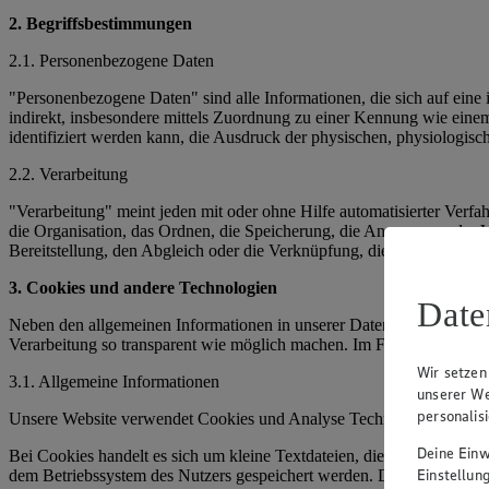
2. Begriffsbestimmungen
2.1. Personenbezogene Daten
"Personenbezogene Daten" sind alle Informationen, die sich auf eine ide
indirekt, insbesondere mittels Zuordnung zu einer Kennung wie ei
identifiziert werden kann, die Ausdruck der physischen, physiologische
2.2. Verarbeitung
"Verarbeitung" meint jeden mit oder ohne Hilfe automatisierter Ver
die Organisation, das Ordnen, die Speicherung, die Anpassung oder 
Bereitstellung, den Abgleich oder die Verknüpfung, die Einschränkun
3. Cookies und andere Technologien
Date
Neben den allgemeinen Informationen in unserer Datenschutzerkläru
Verarbeitung so transparent wie möglich machen. Im Folgenden erhä
Wir setzen
3.1. Allgemeine Informationen
unserer We
personalis
Unsere Website verwendet Cookies und Analyse Technologien.
Deine Einwi
Bei Cookies handelt es sich um kleine Textdateien, die im Internet
Einstellun
dem Betriebssystem des Nutzers gespeichert werden. Dieses Cookie ent