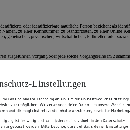
ntifizierte oder identifizierbare natürliche Person beziehen; als identi
nem Namen, zu einer Kennnummer, zu Standortdaten, zu einer Online-
n, genetischen, psychischen, wirtschaftlichen, kulturellen oder sozialen
fahren ausgeführten Vorgang oder jede solche Vorgangsreihe im Zusam
Veränderung, das Auslesen, das Abfragen, die Verwendung, die Offenle
g, das Löschen oder die Vernichtung.
nschutz-Einstellungen
ng, möchten wir dir die von uns genutzten Cookies und Technologien
ltst du Informationen über Cookies im Allgemeinen und darüber, welch
 Cookies und andere Technologien ein, um dir ein bestmögliches Nutzungs
bsite zu ermöglichen. Wir verwenden deine Daten, um unsere Website z
ieren und dir möglichst relevante Inhalte anzubieten, sowie für Marketin
lligung ist freiwillig und kann jederzeit individuell in den Datenschutz-
browser bzw. vom Internetbrowser auf dem Computersystem des Nutzers 
gen angepasst werden. Bitte beachte, dass auf Basis deiner Einstellungen
hält eine charakteristische Zeichenfolge, die eine eindeutige Identif