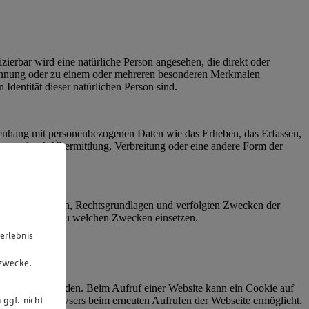
fizierbar wird eine natürliche Person angesehen, die direkt oder
Kennung oder zu einem oder mehreren besonderen Merkmalen
 Identität dieser natürlichen Person sind.
menhang mit personenbezogenen Daten wie das Erheben, das Erfassen,
gung durch Übermittlung, Verbreitung oder eine andere Form der
 samt Empfängern, Rechtsgrundlagen und verfolgten Zwecken der
e Cookies wir zu welchen Zwecken einsetzen.
erlebnis
u
gzwecke.
gespeichert werden. Beim Aufruf einer Website kann ein Cookie auf
 ggf. nicht
izierung des Browsers beim erneuten Aufrufen der Webseite ermöglicht.