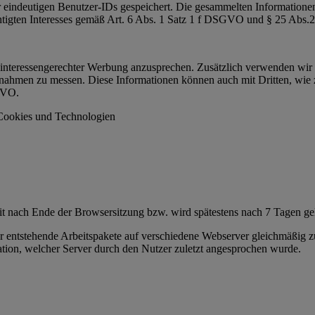
eindeutigen Benutzer-IDs gespeichert. Die gesammelten Informationen
chtigten Interesses gemäß Art. 6 Abs. 1 Satz 1 f DSGVO und § 25 Ab
nteressengerechter Werbung anzusprechen. Zusätzlich verwenden wir d
ahmen zu messen. Diese Informationen können auch mit Dritten, wie z
SGVO.
 Cookies und Technologien
keit nach Ende der Browsersitzung bzw. wird spätestens nach 7 Tagen g
ntstehende Arbeitspakete auf verschiedene Webserver gleichmäßig zu ve
ation, welcher Server durch den Nutzer zuletzt angesprochen wurde.