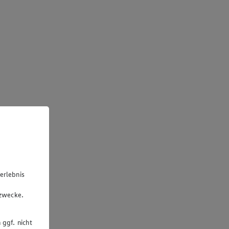
erlebnis
u
gzwecke.
 ggf. nicht