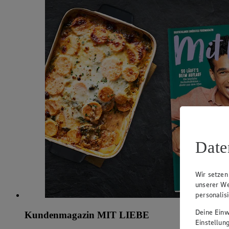
Date
Wir setzen
unserer We
personalis
Deine Einwi
Kundenmagazin MIT LIEBE
Einstellun