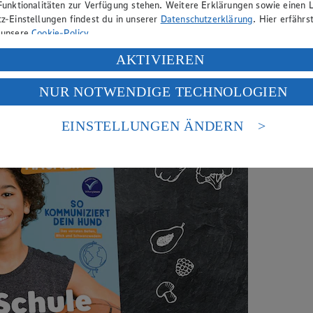
Funktionalitäten zur Verfügung stehen. Weitere Erklärungen sowie einen L
z-Einstellungen findest du in unserer
Datenschutzerklärung
. Hier erfährs
, für die Genuss und Lebensfreude im Mittelpunkt stehen!
 unsere
Cookie-Policy
.
ung deiner personenbezogenen Daten in den USA durch Facebook und Yo
AKTIVIEREN
f „Aktivieren“ klickst, willigst du im Sinne des Art. 49 Abs. 1 Satz 1 lit
NUR NOTWENDIGE TECHNOLOGIEN
deine Daten in den USA verarbeitet werden. Der EuGH sieht die USA als 
 europäischen Standards nicht angemessenen Datenschutzniveau an. Es b
es Zugriffs durch US-amerikanische Behörden.
EINSTELLUNGEN ÄNDERN
nen zum Herausgeber der Seite findest du im
Impressum