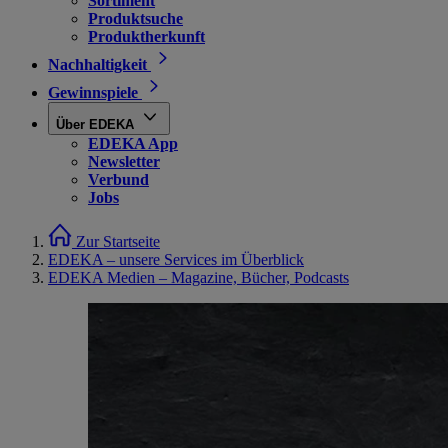
Sortiment
Produktsuche
Produktherkunft
Nachhaltigkeit
Gewinnspiele
Über EDEKA
EDEKA App
Newsletter
Verbund
Jobs
Zur Startseite
EDEKA – unsere Services im Überblick
EDEKA Medien – Magazine, Bücher, Podcasts