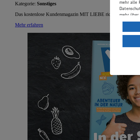
mehr alle 
Kategorie:
Sonstiges
Datenschut
Das kostenlose Kundenmagazin MIT LIEBE richtet sich an alle
mehr über
Mehr erfahren
Verarbeit
Wenn du au
ein, dass 
einem nach
Risiko ein
Informatio