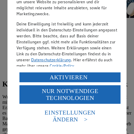
um unsere Website zu personalisieren und dir
möglichst relevante Inhalte anzubieten, sowie für
Marketingzwecke.
Deine Einwilligung ist freiwillig und kann jederzeit
individuell in den Datenschutz-Einstellungen angepasst
werden. Bitte beachte, dass auf Basis deiner
Mit Video
Einstellungen ggf. nicht mehr alle Funktionalitäten zur
Verfügung stehen. Weitere Erklärungen sowie einen
Guacamole
Link zu den Datenschutz-Einstellungen findest du in
unserer
Datenschutzerklärung
. Hier erfährst du auch
Zubereitungsdauer
mehr über unsere
Cookie-Policy
.
10 min.
Verarbeitung deiner personenbezogenen Daten in den
AKTIVIEREN
USA durch Facebook und YouTube:
Kulinarischer Ausflug: veganes Picknick
NUR NOTWENDIGE
Wenn du auf „Aktivieren“ klickst, willigst du im Sinne
Wurst- und Käsebrot, Lachs- oder Geflügel-Sandwich, Nudelsalat
TECHNOLOGIEN
des Art. 49 Abs. 1 Satz 1 lit. a) DSGVO ein, dass deine
mit Schinken, Frikadellen – Picknicks umfassen häufig tierische
Daten in den USA verarbeitet werden. Der EuGH sieht
Erzeugnisse. Nach einer
Umstellung auf eine vegane Ernährung
ist
die USA als Land mit einem nach europäischen
EINSTELLUNGEN
es gar nicht so leicht, den kulinarischen Ausflug auf rein pflanzlicher
Standards nicht angemessenen Datenschutzniveau an.
Basis zu planen. Knabbereien wie Gürkchen, Karottensticks oder
ÄNDERN
Es besteht das Risiko eines Zugriffs durch US-
Maiskölbchen sowie Obst sind naheliegend und schnell in den Korb
amerikanische Behörden.
gepackt – aber was noch? Schließlich soll die Mahlzeit im Grünen