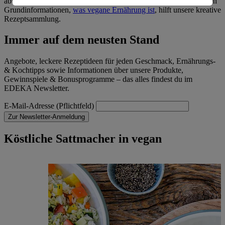
abwechslungsreich, ausgewogen und schmackhaft sein. Neben den
Informationen zum Herausgeber der Seite findest du
Grundinformationen,
was vegane Ernährung ist
, hilft unsere kreative
im
Impressum
Rezeptsammlung.
Immer auf dem neusten Stand
Angebote, leckere Rezeptideen für jeden Geschmack, Ernährungs-
& Kochtipps sowie Informationen über unsere Produkte,
Gewinnspiele & Bonusprogramme – das alles findest du im
EDEKA Newsletter.
E-Mail-Adresse (Pflichtfeld)
Zur Newsletter-Anmeldung
Köstliche Sattmacher in vegan