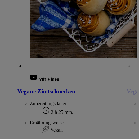
Mit Video
Vegane Zimtschnecken
Vega
Zubereitungsdauer
2 h 25 min.
Ernährungsweise
Vegan