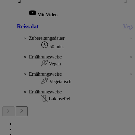
Mit Video
Reissalat
Vega
Zubereitungsdauer
50 min.
Ernährungsweise
Vegan
Ernährungsweise
Vegetarisch
Ernährungsweise
Laktosefrei