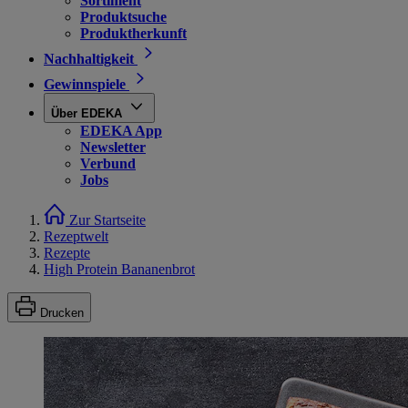
Sortiment
Produktsuche
Produktherkunft
Nachhaltigkeit
Gewinnspiele
Über EDEKA
EDEKA App
Newsletter
Verbund
Jobs
Zur Startseite
Rezeptwelt
Rezepte
High Protein Bananenbrot
Drucken