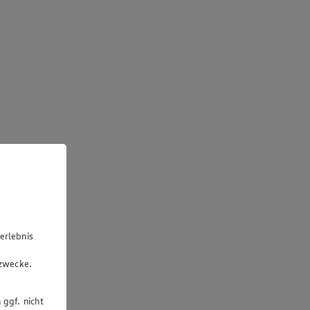
erlebnis
u
gzwecke.
 ggf. nicht