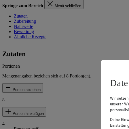
Springe zum Bereich
Menü schließen
Zutaten
Zubereitung
Nährwerte
Bewertung
Ähnliche Rezepte
Zutaten
Portionen
Mengenangaben beziehen sich auf
8
Portion(en).
Date
Portion abziehen
Wir setzen
8
unserer We
personalis
Portion hinzufügen
Deine Einwi
4
Einstellun
Bananen, reif