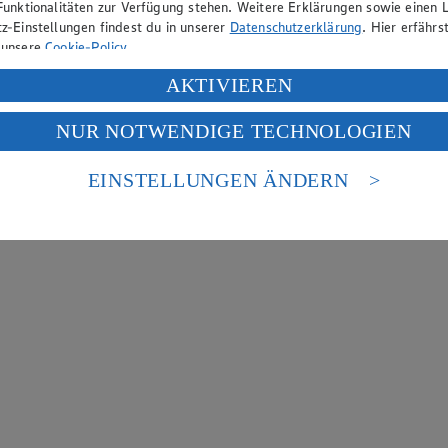
Funktionalitäten zur Verfügung stehen. Weitere Erklärungen sowie einen L
z-Einstellungen findest du in unserer
Datenschutzerklärung
. Hier erfährs
 unsere
Cookie-Policy
.
ung deiner personenbezogenen Daten in den USA durch Facebook und Yo
AKTIVIEREN
f „Aktivieren“ klickst, willigst du im Sinne des Art. 49 Abs. 1 Satz 1 lit
NUR NOTWENDIGE TECHNOLOGIEN
deine Daten in den USA verarbeitet werden. Der EuGH sieht die USA als 
 europäischen Standards nicht angemessenen Datenschutzniveau an. Es b
es Zugriffs durch US-amerikanische Behörden.
EINSTELLUNGEN ÄNDERN
nen zum Herausgeber der Seite findest du im
Impressum