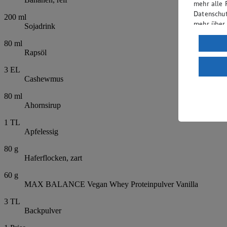
mehr alle 
Datenschut
200
ml
mehr über
Sojadrink
Verarbeit
80
ml
Rapsöl
Wenn du au
ein, dass 
3
EL
einem nach
Cashewmus
Risiko ein
80
ml
Ahornsirup
Informatio
1
TL
Apfelessig
80
g
Haferflocken, zart
60
g
MAX BALANCE Vegan Whey Proteinpulver Vanilla
3
TL
Backpulver