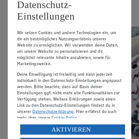
Datenschutz-
Ernährungsweise
Einstellungen
Glutenfrei
Wir setzen Cookies und andere Technologien ein, um
dir ein bestmögliches Nutzungserlebnis unserer
Website zu ermöglichen. Wir verwenden deine Daten,
um unsere Website zu personalisieren und dir
möglichst relevante Inhalte anzubieten, sowie für
Marketingzwecke.
Deine Einwilligung ist freiwillig und kann jederzeit
individuell in den Datenschutz-Einstellungen angepasst
werden. Bitte beachte, dass auf Basis deiner
Einstellungen ggf. nicht mehr alle Funktionalitäten zur
Verfügung stehen. Weitere Erklärungen sowie einen
Link zu den Datenschutz-Einstellungen findest du in
unserer
Datenschutzerklärung
. Hier erfährst du auch
mehr über unsere
Cookie-Policy
.
Verarbeitung deiner personenbezogenen Daten in den
AKTIVIEREN
USA durch Facebook und YouTube: