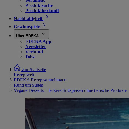
Sortiment
Produktsuche
Produktherkunft
Nachhaltigkeit
Gewinnspiele
Über EDEKA
EDEKA App
Newsletter
Verbund
Jobs
Zur Startseite
Rezeptwelt
EDEKA Rezeptsammlungen
Rund um Süßes
Vegane Desserts – leckere Süßspeisen ohne tierische Produkte