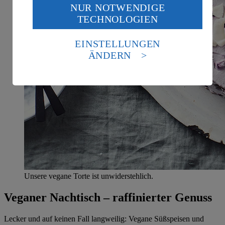
NUR NOTWENDIGE
Wenn du auf „Aktivieren“ klickst, willigst du im Sinne
TECHNOLOGIEN
des Art. 49 Abs. 1 Satz 1 lit. a) DSGVO ein, dass deine
Daten in den USA verarbeitet werden. Der EuGH sieht
die USA als Land mit einem nach europäischen
EINSTELLUNGEN
Standards nicht angemessenen Datenschutzniveau an.
ÄNDERN
Es besteht das Risiko eines Zugriffs durch US-
amerikanische Behörden.
Informationen zum Herausgeber der Seite findest du
im
Impressum
Unsere vegane Torte ist unwiderstehlich.
Veganer Nachtisch – raffinierter Genuss
Lecker und auf keinen Fall langweilig: Vegane Süßspeisen und