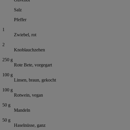
Salz
Pfeffer
1
Zwiebel, rot
2
Knoblauchzehen
250
g
Rote Bete, vorgegart
100
g
Linsen, braun, gekocht
100
g
Rotwein, vegan
50
g
Mandeln
50
g
Haselnüsse, ganz