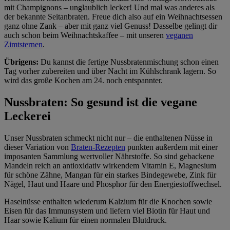
mit Champignons – unglaublich lecker! Und mal was anderes als
der bekannte Seitanbraten. Freue dich also auf ein Weihnachtsessen
ganz ohne Zank – aber mit ganz viel Genuss! Dasselbe gelingt dir
auch schon beim Weihnachtskaffee – mit unseren
veganen
Zimtsternen
.
Übrigens:
Du kannst die fertige Nussbratenmischung schon einen
Tag vorher zubereiten und über Nacht im Kühlschrank lagern. So
wird das große Kochen am 24. noch entspannter.
Nussbraten: So gesund ist die vegane
Leckerei
Unser Nussbraten schmeckt nicht nur – die enthaltenen Nüsse in
dieser Variation von
Braten-Rezepten
punkten außerdem mit einer
imposanten Sammlung wertvoller Nährstoffe. So sind gebackene
Mandeln reich an antioxidativ wirkendem Vitamin E, Magnesium
für schöne Zähne, Mangan für ein starkes Bindegewebe, Zink für
Nägel, Haut und Haare und Phosphor für den Energiestoffwechsel.
Haselnüsse enthalten wiederum Kalzium für die Knochen sowie
Eisen für das Immunsystem und liefern viel Biotin für Haut und
Haar sowie Kalium für einen normalen Blutdruck.