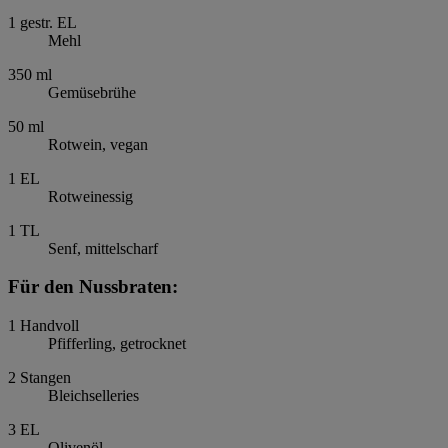
1
gestr. EL
Mehl
350
ml
Gemüsebrühe
50
ml
Rotwein, vegan
1
EL
Rotweinessig
1
TL
Senf, mittelscharf
Für den Nussbraten:
1
Handvoll
Pfifferling, getrocknet
2
Stangen
Bleichselleries
3
EL
Olivenöl