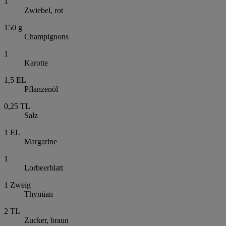
1
Zwiebel, rot
150
g
Champignons
1
Karotte
1,5
EL
Pflanzenöl
0,25
TL
Salz
1
EL
Margarine
1
Lorbeerblatt
1
Zweig
Thymian
2
TL
Zucker, braun