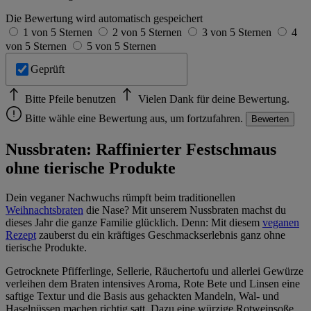
Die Bewertung wird automatisch gespeichert
1 von 5 Sternen
2 von 5 Sternen
3 von 5 Sternen
4
von 5 Sternen
5 von 5 Sternen
Geprüft
Bitte Pfeile benutzen
Vielen Dank für deine Bewertung.
Bitte wähle eine Bewertung aus, um fortzufahren.
Bewerten
Nussbraten: Raffinierter Festschmaus
ohne tierische Produkte
Dein veganer Nachwuchs rümpft beim traditionellen
Weihnachtsbraten
die Nase? Mit unserem Nussbraten machst du
dieses Jahr die ganze Familie glücklich. Denn: Mit diesem
veganen
Rezept
zauberst du ein kräftiges Geschmackserlebnis ganz ohne
tierische Produkte.
Getrocknete Pfifferlinge, Sellerie, Räuchertofu und allerlei Gewürze
verleihen dem Braten intensives Aroma, Rote Bete und Linsen eine
saftige Textur und die Basis aus gehackten Mandeln, Wal- und
Haselnüssen machen richtig satt. Dazu eine würzige Rotweinsoße