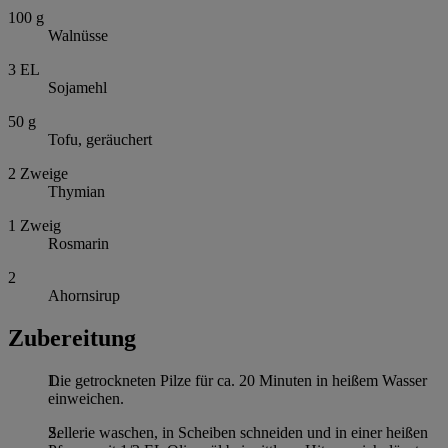
100
g
Walnüsse
3
EL
Sojamehl
50
g
Tofu, geräuchert
2
Zweige
Thymian
1
Zweig
Rosmarin
2
Ahornsirup
Zubereitung
Die getrockneten Pilze für ca. 20 Minuten in heißem Wasser
einweichen.
Sellerie waschen, in Scheiben schneiden und in einer heißen