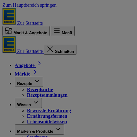
Zum Hauptbereich springen
Zur Startseite
Markt & Angebote
Menü
Zur Startseite
Schließen
Angebote
Märkte
Rezepte
Rezeptsuche
Rezeptsammlungen
Wissen
Bewusste Ernährung
Ernährungsformen
Lebensmittelwissen
Marken & Produkte