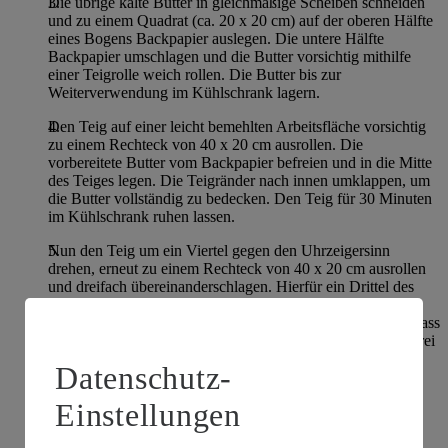
Die übrige kalte Butter in gleichmäßige Scheiben schneiden
und zu einem Quadrat (ca. 20 x 20 cm) auf der oberen Hälfte
eines Bogens Backpapier auslegen. Die untere Hälfte
Backpapier umschlagen und die Butter vorsichtig mithilfe
einer Teigrolle weich rollen. Die Butter bis zur
Weiterverwendung im Kühlschrank lagern.
Den Teig auf einer leicht bemehlten Arbeitsfläche vorsichtig
zu einem Rechteck von 40 x 20 cm ausrollen. Die
vorbereitete Butter vom Backpapier befreien und in die Mitte
des Teiges legen. Die Teigränder nach innen umklappen, um
die Butter vollständig zu bedecken. Den Teig für 30 Minuten
im Kühlschrank ruhen lassen.
Nun den Teig um ein Viertel gegen den Uhrzeigersinn
drehen, erneut zu einem Rechteck von 40 x 20 cm ausrollen
und dreifach übereinanderschlagen. Hierfür ein Drittel des
Teiges von der kurzen Seite aus zur Mitte umschlagen. Den
Vorgang mit der anderen Seite des Teiges wiederholen, sodass
diese wie bei einem Briefumschlag umgeklappt wird und drei
Lagen übereinander liegen. Den Teig in Frischhaltefolie
Datenschutz-
einschlagen und erneut 30 Minuten im Kühlschrank ruhen
lassen.
Einstellungen
Den Teig in Ausgangsposition legen, wieder um ein Viertel
gegen den Uhrzeigersinn drehen und wie zuvor ausrollen.