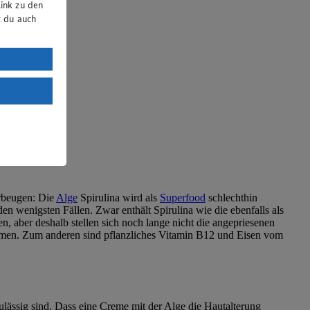
ink zu den
t du auch
uTube:
. a) DSGVO
Land mit
esteht das
orbeugen: Die
Alge
Spirulina wird als
Superfood
schlechthin
n wenigsten Fällen. Zwar enthält Spirulina wie die ebenfalls als
, aber deshalb stellen sich noch lange nicht die angepriesenen
mmen. Zum anderen sind pflanzliches Vitamin B12 und Eisen vom
ulässig sind. Dass eine Creme mit der Alge die Hautalterung