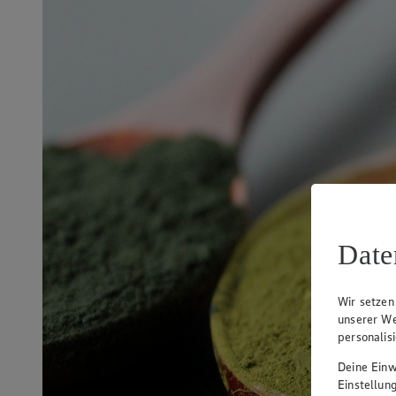
Date
Wir setzen
unserer We
personalis
Deine Einwi
Einstellun