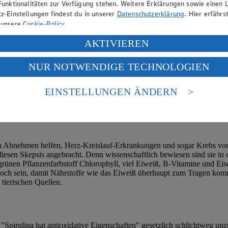
Funktionalitäten zur Verfügung stehen. Weitere Erklärungen sowie einen L
z-Einstellungen findest du in unserer
Datenschutzerklärung
. Hier erfährs
 unsere
Cookie-Policy
.
ung deiner personenbezogenen Daten in den USA durch Facebook und Yo
AKTIVIEREN
f „Aktivieren“ klickst, willigst du im Sinne des Art. 49 Abs. 1 Satz 1 lit
NUR NOTWENDIGE TECHNOLOGIEN
deine Daten in den USA verarbeitet werden. Der EuGH sieht die USA als 
 europäischen Standards nicht angemessenen Datenschutzniveau an. Es b
es Zugriffs durch US-amerikanische Behörden.
EINSTELLUNGEN ÄNDERN
nen zum Herausgeber der Seite findest du im
Impressum
beim Abnehmen helfen, Herz-Kreislauf-Erkrankungen und sogar Krebs v
esen Skepsis angebracht. Denn wissenschaftlich bewiesen sind sie in de
rünen Pflanzenfarbstoff Chlorophyll, viel Eiweiß, B-Vitamine und Eisen
hoch sein, damit Nährstoffe wie das Eiweiß überhaupt zum Tragen ko
tierischen Quellen.
"Spirulina hat antioxidative Eigenschaften" gesetzlich schlichtweg unz