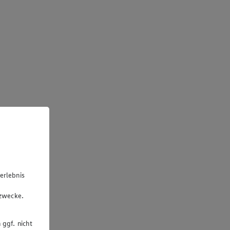
erlebnis
u
gzwecke.
 ggf. nicht