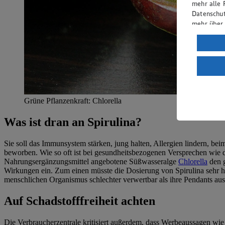
mehr alle 
Datenschut
mehr über
Verarbeit
Wenn du au
ein, dass 
einem nach
Risiko ein
Grüne Pflanzenkraft: Chlorella
Informatio
Was ist dran an Spirulina?
Sie soll das Immunsystem stärken, jung halten, Allergien lindern, 
beworben. Wie so oft ist bei gesundheitsbezogenen Versprechen wie di
Nahrungsergänzungsmittel angebotene Süßwasseralge
Chlorella
den g
Wirkungen ein. Zum einen müsste die Dosierung von Spirulina sehr 
menschlichen Organismus schlechter verwertbar als ihre Pendants aus 
Auf Schadstofffreiheit achten
Die Verbraucherzentrale kritisiert außerdem, dass Werbeaussagen wie 