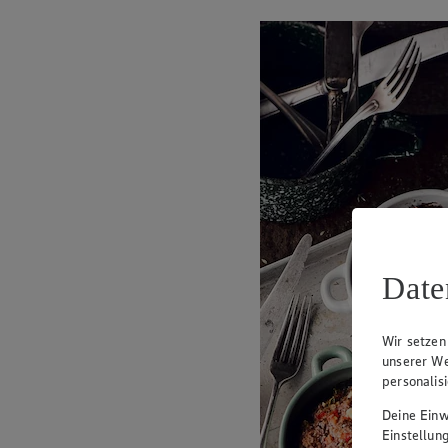
Date
Wir setzen
unserer We
personalis
Deine Einwi
Einstellun