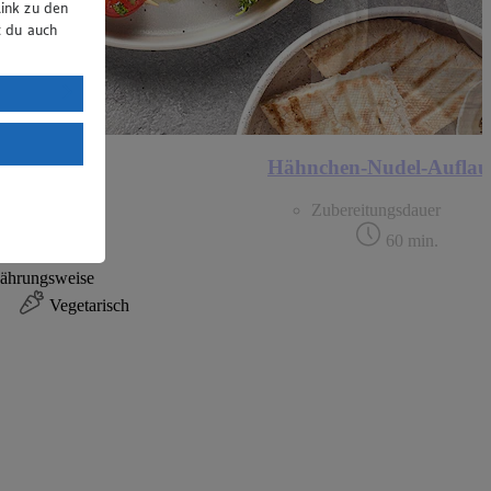
ink zu den
t du auch
uTube:
. a) DSGVO
Land mit
mi Spieße
Hähnchen-Nudel-Auflau
esteht das
ereitungsdauer
Zubereitungsdauer
22 min.
60 min.
ährungsweise
Vegetarisch