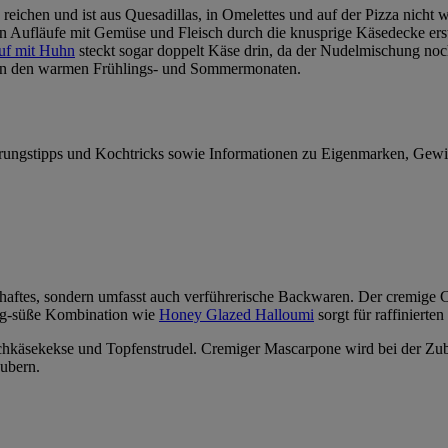
d reichen und ist aus Quesadillas, in Omelettes und auf der Pizza nic
n Aufläufe mit Gemüse und Fleisch durch die knusprige Käsedecke erst
uf mit Huhn
steckt sogar doppelt Käse drin, da der Nudelmischung noc
ut in den warmen Frühlings- und Sommermonaten.
hrungstipps und Kochtricks sowie Informationen zu Eigenmarken, Gew
zhaftes, sondern umfasst auch verführerische Backwaren. Der cremige
zig-süße Kombination wie
Honey Glazed Halloumi
sorgt für raffinierte
chkäsekekse und Topfenstrudel. Cremiger Mascarpone wird bei der Zu
aubern.