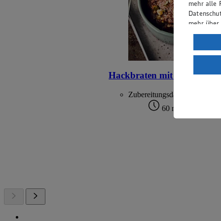
mehr alle 
Datenschut
mehr über
Verarbeit
Wenn du au
ein, dass 
Hackbraten mit Schafskäse
einem nach
Risiko ein
Zubereitungsdauer
Informatio
60 min.