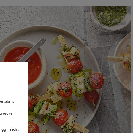
erlebnis
u
gzwecke.
 ggf. nicht