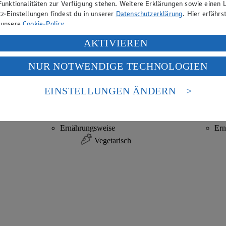
Funktionalitäten zur Verfügung stehen. Weitere Erklärungen sowie einen L
z-Einstellungen findest du in unserer
Datenschutzerklärung
. Hier erfährs
 unsere
Cookie-Policy
.
ung deiner personenbezogenen Daten in den USA durch Facebook und Yo
AKTIVIEREN
f „Aktivieren“ klickst, willigst du im Sinne des Art. 49 Abs. 1 Satz 1 lit
NUR NOTWENDIGE TECHNOLOGIEN
deine Daten in den USA verarbeitet werden. Der EuGH sieht die USA als 
Aubergine mit Ziegenkäse
Hallou
 europäischen Standards nicht angemessenen Datenschutzniveau an. Es b
es Zugriffs durch US-amerikanische Behörden.
EINSTELLUNGEN ÄNDERN
Zubereitungsdauer
Zub
nen zum Herausgeber der Seite findest du im
Impressum
55 min.
Ernährungsweise
Ern
Vegetarisch