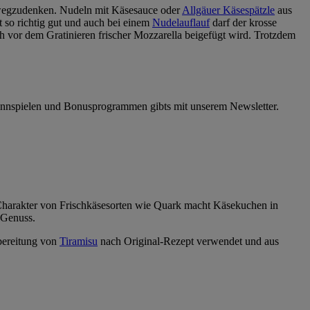
ht wegzudenken. Nudeln mit Käsesauce oder
Allgäuer Käsespätzle
aus
 so richtig gut und auch bei einem
Nudelauflauf
darf der krosse
h vor dem Gratinieren frischer Mozzarella beigefügt wird. Trotzdem
innspielen und Bonusprogrammen gibts mit unserem Newsletter.
 Charakter von Frischkäsesorten wie Quark macht Käsekuchen in
n Genuss.
bereitung von
Tiramisu
nach Original-Rezept verwendet und aus