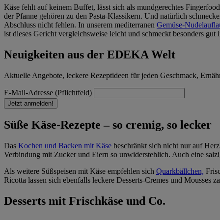
Käse fehlt auf keinem Buffet, lässt sich als mundgerechtes Fingerfoo
der Pfanne gehören zu den Pasta-Klassikern. Und natürlich schmecke
Abschluss nicht fehlen. In unserem mediterranen
Gemüse-Nudelaufla
ist dieses Gericht vergleichsweise leicht und schmeckt besonders g
Neuigkeiten aus der EDEKA Welt
Aktuelle Angebote, leckere Rezeptideen für jeden Geschmack, Ernä
E-Mail-Adresse (Pflichtfeld)
Jetzt anmelden!
Süße Käse-Rezepte – so cremig, so lecker
Das
Kochen und Backen mit Käse
beschränkt sich nicht nur auf Her
Verbindung mit Zucker und Eiern so unwiderstehlich. Auch eine sal
Als weitere Süßspeisen mit Käse empfehlen sich
Quarkbällchen,
Fris
Ricotta lassen sich ebenfalls leckere Desserts-Cremes und Mousses z
Desserts mit Frischkäse und Co.