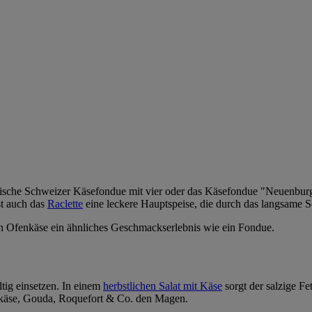
ssische Schweizer Käsefondue mit vier oder das Käsefondue "Neuenburg"
t auch das
Raclette
eine leckere Hauptspeise, die durch das langsame 
ein Ofenkäse ein ähnliches Geschmackserlebnis wie ein Fondue.
tig einsetzen. In einem
herbstlichen Salat mit Käse
sorgt der salzige F
nkäse, Gouda, Roquefort & Co. den Magen.