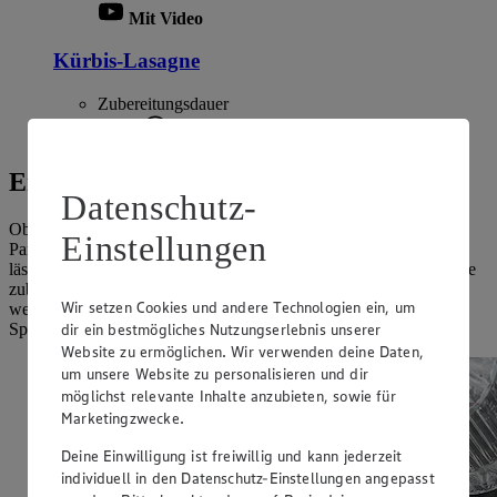
Mit Video
Kürbis-Lasagne
Zubereitungsdauer
1 h 55 min.
Entdecke die Zubereitungsarten
Datenschutz-
Ob in cremigen Saucen, als knusprige Decke auf dem Auflauf, in
Einstellungen
Panade ausgebacken, im Salat, in Gebäck oder im Dessert, Käse
lässt sich mit fast allem verbinden und auf unterschiedlichste Weise
zubereiten. Kein Wunder, bei geschätzten
5.000 Käsesorten
Wir setzen Cookies und andere Technologien ein, um
weltweit – viele Tolle Tipps und Rezepte findest du in unserem
dir ein bestmögliches Nutzungserlebnis unserer
Special: Kochen und Backen mit Käse.
Website zu ermöglichen. Wir verwenden deine Daten,
um unsere Website zu personalisieren und dir
möglichst relevante Inhalte anzubieten, sowie für
Marketingzwecke.
Deine Einwilligung ist freiwillig und kann jederzeit
individuell in den Datenschutz-Einstellungen angepasst