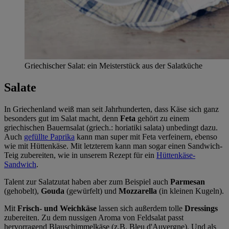
Griechischer Salat: ein Meisterstück aus der Salatküche
Salate
In Griechenland weiß man seit Jahrhunderten, dass Käse sich ganz
besonders gut im Salat macht, denn
Feta
gehört zu einem
griechischen Bauernsalat (griech.: horiatiki salata) unbedingt dazu.
Auch
gefüllte Paprika
kann man super mit Feta verfeinern, ebenso
wie mit Hüttenkäse. Mit letzterem kann man sogar einen Sandwich-
Teig zubereiten, wie in unserem Rezept für ein
Hüttenkäse-
Sandwich
.
Talent zur Salatzutat haben aber zum Beispiel auch
Parmesan
(gehobelt),
Gouda
(gewürfelt) und
Mozzarella
(in kleinen Kugeln).
Mit
Frisch- und Weichkäse
lassen sich außerdem tolle
Dressings
zubereiten. Zu dem nussigen Aroma von Feldsalat passt
hervorragend Blauschimmelkäse (z.B. Bleu d'Auvergne). Und als