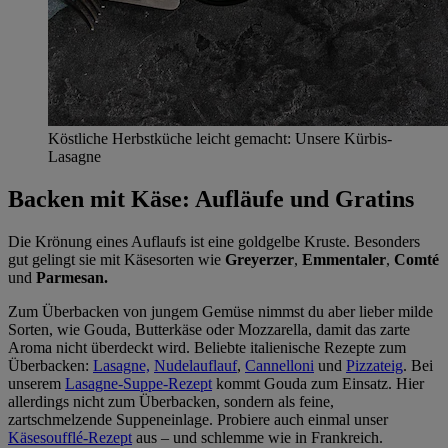
Köstliche Herbstküche leicht gemacht: Unsere Kürbis-
Lasagne
Backen mit Käse: Aufläufe und Gratins
Die Krönung eines Auflaufs ist eine goldgelbe Kruste. Besonders
gut gelingt sie mit Käsesorten wie
Greyerzer
,
Emmentaler
,
Comté
und
Parmesan.
Zum Überbacken von jungem Gemüse nimmst du aber lieber milde
Sorten, wie Gouda, Butterkäse oder Mozzarella, damit das zarte
Aroma nicht überdeckt wird. Beliebte italienische Rezepte zum
Überbacken:
Lasagne,
Nudelauflauf
,
Cannelloni
und
Pizzateig
. Bei
unserem
Lasagne-Suppe-Rezept
kommt Gouda zum Einsatz. Hier
allerdings nicht zum Überbacken, sondern als feine,
zartschmelzende Suppeneinlage. Probiere auch einmal unser
Käsesoufflé-Rezept
aus – und schlemme wie in Frankreich.