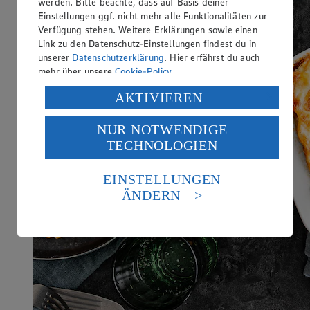
werden. Bitte beachte, dass auf Basis deiner
Einstellungen ggf. nicht mehr alle Funktionalitäten zur
Verfügung stehen. Weitere Erklärungen sowie einen
Link zu den Datenschutz-Einstellungen findest du in
unserer
Datenschutzerklärung
. Hier erfährst du auch
mehr über unsere
Cookie-Policy
.
Verarbeitung deiner personenbezogenen Daten in den
AKTIVIEREN
USA durch Facebook und YouTube:
NUR NOTWENDIGE
Wenn du auf „Aktivieren“ klickst, willigst du im Sinne
TECHNOLOGIEN
des Art. 49 Abs. 1 Satz 1 lit. a) DSGVO ein, dass deine
Daten in den USA verarbeitet werden. Der EuGH sieht
die USA als Land mit einem nach europäischen
EINSTELLUNGEN
Standards nicht angemessenen Datenschutzniveau an.
ÄNDERN
Es besteht das Risiko eines Zugriffs durch US-
amerikanische Behörden.
Informationen zum Herausgeber der Seite findest du
im
Impressum