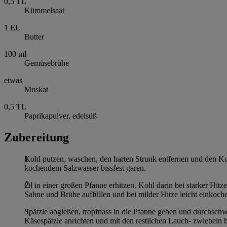
0,5
TL
Kümmelsaat
1
EL
Butter
100
ml
Gemüsebrühe
etwas
Muskat
0,5
TL
Paprikapulver, edelsüß
Zubereitung
Kohl putzen, waschen, den harten Strunk entfernen und den Ko
kochendem Salzwasser bissfest garen.
Öl in einer großen Pfanne erhitzen. Kohl darin bei starker H
Sahne und Brühe auffüllen und bei milder Hitze leicht einkoche
Spätzle abgießen, tropfnass in die Pfanne geben und durchschw
Käsespätzle anrichten und mit den restlichen Lauch- zwiebeln b