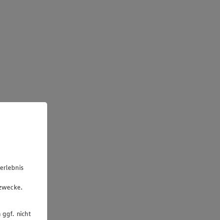
erlebnis
u
gzwecke.
 ggf. nicht