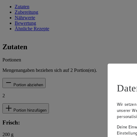
Zutaten
Zubereitung
Nährwerte
Bewertung
Ähnliche Rezepte
Zutaten
Portionen
Mengenangaben beziehen sich auf
2
Portion(en).
Date
Portion abziehen
2
Wir setzen
unserer We
Portion hinzufügen
personalis
Frisch:
Deine Einwi
Einstellun
200
g