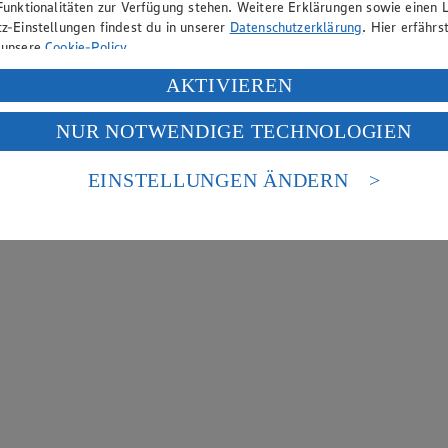
Funktionalitäten zur Verfügung stehen. Weitere Erklärungen sowie einen L
z-Einstellungen findest du in unserer
Datenschutzerklärung
. Hier erfährs
 unsere
Cookie-Policy
.
ung deiner personenbezogenen Daten in den USA durch Facebook und Yo
AKTIVIEREN
f „Aktivieren“ klickst, willigst du im Sinne des Art. 49 Abs. 1 Satz 1 lit
NUR NOTWENDIGE TECHNOLOGIEN
deine Daten in den USA verarbeitet werden. Der EuGH sieht die USA als 
 europäischen Standards nicht angemessenen Datenschutzniveau an. Es b
es Zugriffs durch US-amerikanische Behörden.
EINSTELLUNGEN ÄNDERN
nen zum Herausgeber der Seite findest du im
Impressum