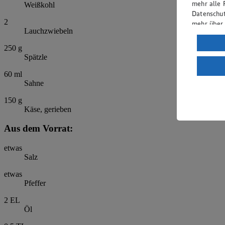
mehr alle 
Weißkohl
Datenschut
2
mehr über
Lauchzwiebeln
Verarbeit
250
g
Spätzle
Wenn du au
ein, dass 
60
ml
einem nach
Sahne
Risiko ein
150
g
Informatio
Käse, gerieben
Aus dem Vorrat:
etwas
Salz
etwas
Pfeffer
2
EL
Öl