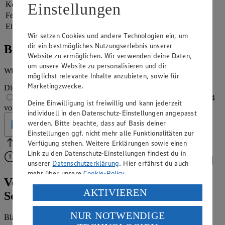
Einstellungen
Kohlenhydrate
19 g
Fett
34 g
Eiweiß
12 g
Wir setzen Cookies und andere Technologien ein, um
dir ein bestmögliches Nutzungserlebnis unserer
Bewertung
Website zu ermöglichen. Wir verwenden deine Daten,
um unsere Website zu personalisieren und dir
Wie hat es dir geschmeckt?
möglichst relevante Inhalte anzubieten, sowie für
Marketingzwecke.
Die Bewertung wird automatisch gespeichert
1 von 5 Sternen
2 von 5 Sternen
3 von 5 Sternen
4
Deine Einwilligung ist freiwillig und kann jederzeit
von 5 Sternen
5 von 5 Sternen
individuell in den Datenschutz-Einstellungen angepasst
werden. Bitte beachte, dass auf Basis deiner
Geprüft
Einstellungen ggf. nicht mehr alle Funktionalitäten zur
Verfügung stehen. Weitere Erklärungen sowie einen
Bitte Pfeile benutzen
Vielen Dank für deine Bewertung.
Link zu den Datenschutz-Einstellungen findest du in
Bitte wähle eine Bewertung aus, um fortzufahren.
Bewerten
unserer
Datenschutzerklärung
. Hier erfährst du auch
mehr über unsere
Cookie-Policy
.
Verschiedene Kreationen des Käse-
Verarbeitung deiner personenbezogenen Daten in den
AKTIVIEREN
Schinken-Blätterteigs
USA durch Facebook und YouTube:
NUR NOTWENDIGE
Wenn du auf „Aktivieren“ klickst, willigst du im Sinne
Blätterteig mit Schinken und Käse kann an jeden Geschmack