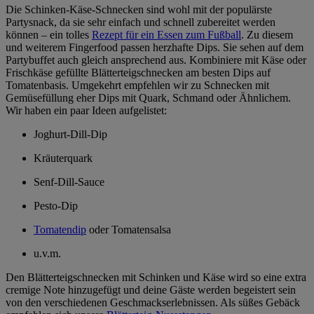
Die Schinken-Käse-Schnecken sind wohl mit der populärste
Partysnack, da sie sehr einfach und schnell zubereitet werden
können – ein tolles
Rezept für ein Essen zum Fußball
. Zu diesem
und weiterem Fingerfood passen herzhafte Dips. Sie sehen auf dem
Partybuffet auch gleich ansprechend aus. Kombiniere mit Käse oder
Frischkäse gefüllte Blätterteigschnecken am besten Dips auf
Tomatenbasis. Umgekehrt empfehlen wir zu Schnecken mit
Gemüsefüllung eher Dips mit Quark, Schmand oder Ähnlichem.
Wir haben ein paar Ideen aufgelistet:
Joghurt-Dill-Dip
Kräuterquark
Senf-Dill-Sauce
Pesto-Dip
Tomatendip
oder Tomatensalsa
u.v.m.
Den Blätterteigschnecken mit Schinken und Käse wird so eine extra
cremige Note hinzugefügt und deine Gäste werden begeistert sein
von den verschiedenen Geschmackserlebnissen. Als süßes Gebäck