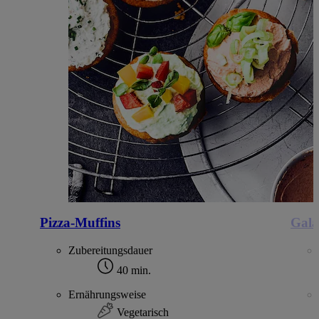
Pizza-Muffins
Gala
Zubereitungsdauer
40 min.
Ernährungsweise
Vegetarisch