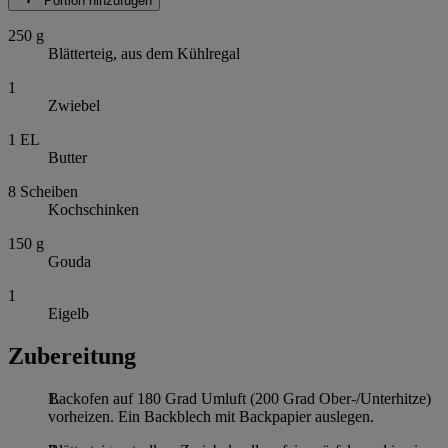
Portion hinzufügen
250
g
Blätterteig, aus dem Kühlregal
1
Zwiebel
1
EL
Butter
8
Scheiben
Kochschinken
150
g
Gouda
1
Eigelb
Zubereitung
Backofen auf 180 Grad Umluft (200 Grad Ober-/Unterhitze)
vorheizen. Ein Backblech mit Backpapier auslegen.