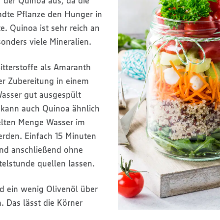
 der Quinoa aus, da die
dte Pflanze den Hunger in
. Quinoa ist sehr reich an
onders viele Mineralien.
itterstoffe als Amaranth
er Zubereitung in einem
asser gut ausgespült
 kann auch Quinoa ähnlich
elten Menge Wasser im
erden. Einfach 15 Minuten
und anschließend ohne
rtelstunde quellen lassen.
d ein wenig Olivenöl über
. Das lässt die Körner