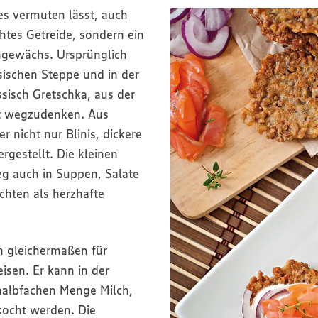
s vermuten lässt, auch
htes Getreide, sondern ein
hgewächs. Ursprünglich
sischen Steppe und in der
ssisch Gretschka, aus der
ht wegzudenken. Aus
 nicht nur Blinis, dickere
rgestellt. Die kleinen
eg auch in Suppen, Salate
chten als herzhafte
h gleichermaßen für
isen. Er kann in der
halbfachen Menge Milch,
kocht werden. Die