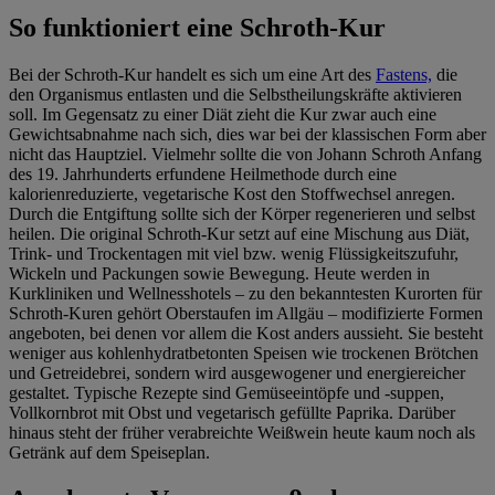
So funktioniert eine Schroth-Kur
Bei der Schroth-Kur handelt es sich um eine Art des
Fastens,
die
den Organismus entlasten und die Selbstheilungskräfte aktivieren
soll. Im Gegensatz zu einer Diät zieht die Kur zwar auch eine
Gewichtsabnahme nach sich, dies war bei der klassischen Form aber
nicht das Hauptziel. Vielmehr sollte die von Johann Schroth Anfang
des 19. Jahrhunderts erfundene Heilmethode durch eine
kalorienreduzierte, vegetarische Kost den Stoffwechsel anregen.
Durch die Entgiftung sollte sich der Körper regenerieren und selbst
heilen. Die original Schroth-Kur setzt auf eine Mischung aus Diät,
Trink- und Trockentagen mit viel bzw. wenig Flüssigkeitszufuhr,
Wickeln und Packungen sowie Bewegung. Heute werden in
Kurkliniken und Wellnesshotels – zu den bekanntesten Kurorten für
Schroth-Kuren gehört Oberstaufen im Allgäu – modifizierte Formen
angeboten, bei denen vor allem die Kost anders aussieht. Sie besteht
weniger aus kohlenhydratbetonten Speisen wie trockenen Brötchen
und Getreidebrei, sondern wird ausgewogener und energiereicher
gestaltet. Typische Rezepte sind Gemüseeintöpfe und -suppen,
Vollkornbrot mit Obst und vegetarisch gefüllte Paprika. Darüber
hinaus steht der früher verabreichte Weißwein heute kaum noch als
Getränk auf dem Speiseplan.