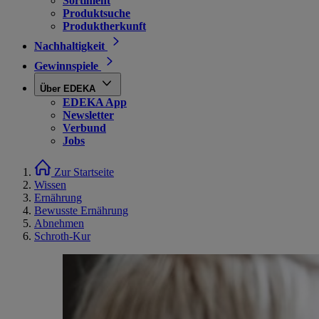
Sortiment
Produktsuche
Produktherkunft
Nachhaltigkeit
Gewinnspiele
Über EDEKA
EDEKA App
Newsletter
Verbund
Jobs
Zur Startseite
Wissen
Ernährung
Bewusste Ernährung
Abnehmen
Schroth-Kur