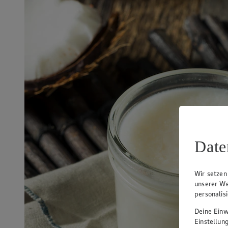
Date
Wir setzen
unserer We
personalis
Deine Einwi
Einstellun