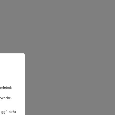
erlebnis
u
gzwecke.
 ggf. nicht