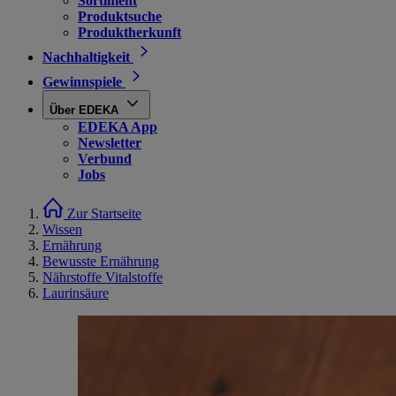
Sortiment
Produktsuche
Produktherkunft
Nachhaltigkeit
Gewinnspiele
Über EDEKA
EDEKA App
Newsletter
Verbund
Jobs
Zur Startseite
Wissen
Ernährung
Bewusste Ernährung
Nährstoffe Vitalstoffe
Laurinsäure