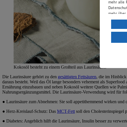
mehr alle 
Datenschut
mehr über
Verarbeit
Wenn du au
ein, dass 
einem nach
Risiko ein
Informatio
Kokosöl besteht zu einem Großteil aus Laurinsäure.
Die Laurinsäure gehört zu den
gesättigten Fettsäuren
, die im Hinblic
daraus besteht. Weil das Öl lange besonders vehement als Superfood a
Ernährung einzubauen und neben Kokosöl weitere Quellen wie Palmk
Nahrungsergänzungsmittel. Die Laurinsäure-Verwendung wird für fol
● Laurinsäure zum Abnehmen: Sie soll appetithemmend wirken und d
● Herz-Kreislauf-Schutz: Das
MCT-Fett
soll den Cholesterinspiegel 
● Diabetes: Angeblich hilft die Laurinsäure, Insulin besser zu verwe