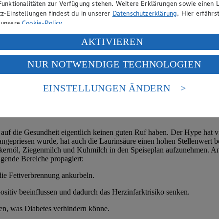
Funktionalitäten zur Verfügung stehen. Weitere Erklärungen sowie einen L
z-Einstellungen findest du in unserer
Datenschutzerklärung
. Hier erfährs
 unsere
Cookie-Policy
.
ung deiner personenbezogenen Daten in den USA durch Facebook und Yo
AKTIVIEREN
f „Aktivieren“ klickst, willigst du im Sinne des Art. 49 Abs. 1 Satz 1 lit
NUR NOTWENDIGE TECHNOLOGIEN
deine Daten in den USA verarbeitet werden. Der EuGH sieht die USA als 
 europäischen Standards nicht angemessenen Datenschutzniveau an. Es b
es Zugriffs durch US-amerikanische Behörden.
EINSTELLUNGEN ÄNDERN
nen zum Herausgeber der Seite findest du im
Impressum
k auf die Gesundheit eigentlich keinen guten Ruf haben. Der Hype hat v
ngepriesen wurde, hat auch die Laurinsäure einen hohen Stellenwert be
ernöl, Ziegenmilch und Kuhmilch in den Speiseplan aufzunehmen. And
gende Bereiche propagiert:
ie Fettverbrennung ankurbeln.
positiv beeinflussen und dadurch das Herzinfarktrisiko senken.
rten, was Diabetes verhindern könne.