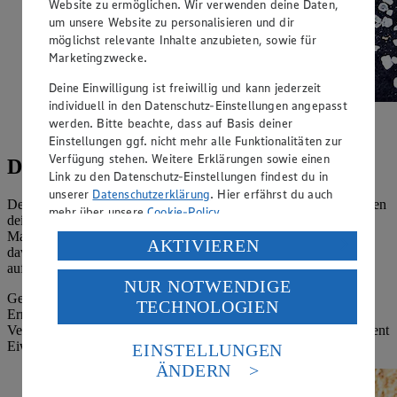
Website zu ermöglichen. Wir verwenden deine Daten,
um unsere Website zu personalisieren und dir
möglichst relevante Inhalte anzubieten, sowie für
Marketingzwecke.
Deine Einwilligung ist freiwillig und kann jederzeit
individuell in den Datenschutz-Einstellungen angepasst
Eine normale Mahlzeit sollte Kohlenhydrate, Eiweiß
werden. Bitte beachte, dass auf Basis deiner
und Fett beinhalten
Einstellungen ggf. nicht mehr alle Funktionalitäten zur
Verfügung stehen. Weitere Erklärungen sowie einen
Die normale Makronährstoffverteilung
Link zu den Datenschutz-Einstellungen findest du in
unserer
Datenschutzerklärung
. Hier erfährst du auch
Den empfohlenen Anteil von Fetten, Eiweißen und Kohlenhydraten
mehr über unsere
Cookie-Policy
.
deiner täglichen Ernährung bezeichnet man als
Makronährstoffverteilung – und diese kann variieren. Sie hängt
Verarbeitung deiner personenbezogenen Daten in den
AKTIVIEREN
davon ab, ob du dein Gewicht halten, abnehmen oder Muskeln
USA durch Facebook und YouTube:
aufbauen möchtest.
NUR NOTWENDIGE
Wenn du auf „Aktivieren“ klickst, willigst du im Sinne
Generell gilt: Als normaler Richtwert einer ausgewogenen
TECHNOLOGIEN
des Art. 49 Abs. 1 Satz 1 lit. a) DSGVO ein, dass deine
Ernährung, die dazu dient, dein Gewicht zu halten, ist eine
Daten in den USA verarbeitet werden. Der EuGH sieht
Verteilung von 50 bis 60 Prozent Kohlenhydraten, 15 bis 25 Prozent
die USA als Land mit einem nach europäischen
Eiweiß und 20 bis 30 Prozent Fett als günstig angesehen.
EINSTELLUNGEN
Standards nicht angemessenen Datenschutzniveau an.
ÄNDERN
Es besteht das Risiko eines Zugriffs durch US-
amerikanische Behörden.