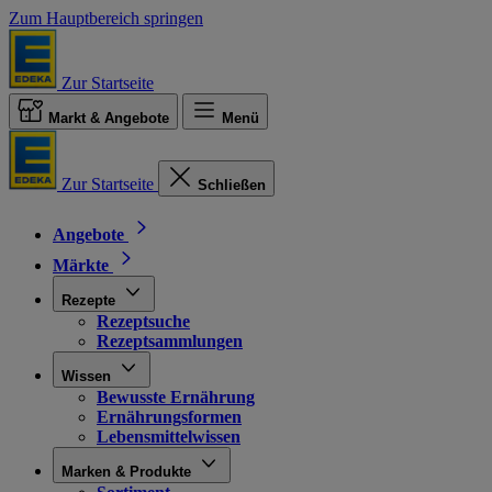
Zum Hauptbereich springen
Zur Startseite
Markt & Angebote
Menü
Zur Startseite
Schließen
Angebote
Märkte
Rezepte
Rezeptsuche
Rezeptsammlungen
Wissen
Bewusste Ernährung
Ernährungsformen
Lebensmittelwissen
Marken & Produkte