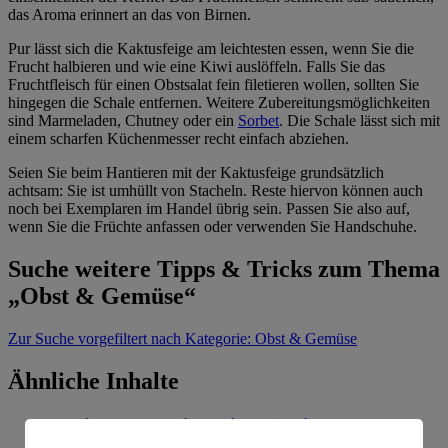
das Aroma erinnert an das von Birnen.
Pur lässt sich die Kaktusfeige am leichtesten essen, wenn Sie die
Frucht halbieren und wie eine Kiwi auslöffeln. Falls Sie das
Fruchtfleisch für einen Obstsalat fein filetieren wollen, sollten Sie
hingegen die Schale entfernen. Weitere Zubereitungsmöglichkeiten
sind Marmeladen, Chutney oder ein
Sorbet
. Die Schale lässt sich mit
einem scharfen Küchenmesser recht einfach abziehen.
Seien Sie beim Hantieren mit der Kaktusfeige grundsätzlich
achtsam: Sie ist umhüllt von Stacheln. Reste hiervon können auch
noch bei Exemplaren im Handel übrig sein. Passen Sie also auf,
wenn Sie die Früchte anfassen oder verwenden Sie Handschuhe.
Suche weitere Tipps & Tricks zum Thema
„Obst & Gemüse“
Zur Suche
vorgefiltert nach Kategorie: Obst & Gemüse
Ähnliche Inhalte
Worin unterscheiden sich Süßkirschen und
Sauerkirschen?