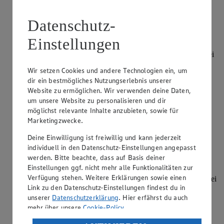
Kategorie:
Obst & Gemüse
Datenschutz-
Wie der Name schon besagt, besteht der signifikanteste
Einstellungen
Unterschied zwischen Süßkirschen und Sauerkirschen im
Geschmack der jeweiligen Früchte. Es handelt sich um zwei
verschiedene Unterarten der Kirsche aus der Familie der
Wir setzen Cookies und andere Technologien ein, um
Rosengewächse, die sich ihr…
dir ein bestmögliches Nutzungserlebnis unserer
Website zu ermöglichen. Wir verwenden deine Daten,
weiterlesen
um unsere Website zu personalisieren und dir
möglichst relevante Inhalte anzubieten, sowie für
Wie lange sind Erdbeeren im Kühlschrank
Marketingzwecke.
haltbar?
Deine Einwilligung ist freiwillig und kann jederzeit
Kategorie:
Obst & Gemüse
individuell in den Datenschutz-Einstellungen angepasst
werden. Bitte beachte, dass auf Basis deiner
Erdbeeren sind hochempfindliche Früchte, die sich nicht
Einstellungen ggf. nicht mehr alle Funktionalitäten zur
lange lagern lassen. Selbst im Kühlschrank bleiben die
Verfügung stehen. Weitere Erklärungen sowie einen
leckeren, aber sehr sensiblen Früchte nur etwa einen bis zwei
Link zu den Datenschutz-Einstellungen findest du in
Tage haltbar, bevor sie zu verderben beginnen. Indem Sie
mögliche Feuchtigkei…
unserer
Datenschutzerklärung
. Hier erfährst du auch
mehr über unsere
Cookie-Policy
.
weiterlesen