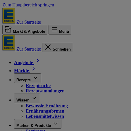
Zum Hauptbereich springen
Zur Startseite
Markt & Angebote
Menü
Zur Startseite
Schließen
Angebote
Märkte
Rezepte
Rezeptsuche
Rezeptsammlungen
Wissen
Bewusste Ernährung
Ernährungsformen
Lebensmittelwissen
Marken & Produkte