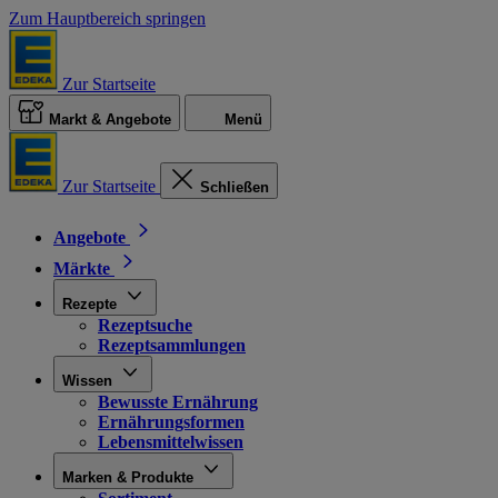
Zum Hauptbereich springen
Zur Startseite
Markt & Angebote
Menü
Zur Startseite
Schließen
Angebote
Märkte
Rezepte
Rezeptsuche
Rezeptsammlungen
Wissen
Bewusste Ernährung
Ernährungsformen
Lebensmittelwissen
Marken & Produkte