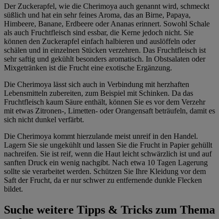
Der Zuckerapfel, wie die Cherimoya auch genannt wird, schmeckt
süßlich und hat ein sehr feines Aroma, das an Birne, Papaya,
Himbeere, Banane, Erdbeere oder Ananas erinnert. Sowohl Schale
als auch Fruchtfleisch sind essbar, die Kerne jedoch nicht. Sie
können den Zuckerapfel einfach halbieren und auslöffeln oder
schälen und in einzelnen Stücken verzehren. Das Fruchtfleisch ist
sehr saftig und gekühlt besonders aromatisch. In Obstsalaten oder
Mixgetränken ist die Frucht eine exotische Ergänzung.
Die Cherimoya lässt sich auch in Verbindung mit herzhaften
Lebensmitteln zubereiten, zum Beispiel mit Schinken. Da das
Fruchtfleisch kaum Säure enthält, können Sie es vor dem Verzehr
mit etwas Zitronen-, Limetten- oder Orangensaft beträufeln, damit es
sich nicht dunkel verfärbt.
Die Cherimoya kommt hierzulande meist unreif in den Handel.
Lagern Sie sie ungekühlt und lassen Sie die Frucht in Papier gehüllt
nachreifen. Sie ist reif, wenn die Haut leicht schwärzlich ist und auf
sanften Druck ein wenig nachgibt. Nach etwa 10 Tagen Lagerung
sollte sie verarbeitet werden. Schützen Sie Ihre Kleidung vor dem
Saft der Frucht, da er nur schwer zu entfernende dunkle Flecken
bildet.
Suche weitere Tipps & Tricks zum Thema