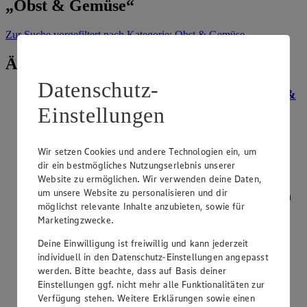
„Obst & Gemüse“
Zur Suche
vorgefiltert nach Kategorie: Obst & Gemüse
Ähnliche Inhalte
Datenschutz-
Mispel verarbeiten: Wie gelingen Gelee, Mus &
Kompott?
Einstellungen
Kategorie:
Obst & Gemüse
Wir setzen Cookies und andere Technologien ein, um
Mispeln lassen sich vielseitig verarbeiten , doch die
dir ein bestmögliches Nutzungserlebnis unserer
Zubereitung hängt stark von der Sorte ab. Die heimische
Website zu ermöglichen. Wir verwenden deine Daten,
Echte Mispel muss überreif („verblettert“) und weich sein,
um unsere Website zu personalisieren und dir
bevor du das musartige Fruchtfleisch für Gelees oder Soßen
möglichst relevante Inhalte anzubieten, sowie für
ausstreichen kannst. D…
Marketingzwecke.
weiterlesen
Deine Einwilligung ist freiwillig und kann jederzeit
individuell in den Datenschutz-Einstellungen angepasst
Welche gesunden Eigenschaften besitzt
werden. Bitte beachte, dass auf Basis deiner
Feldsalat?
Einstellungen ggf. nicht mehr alle Funktionalitäten zur
Verfügung stehen. Weitere Erklärungen sowie einen
Kategorie:
Obst & Gemüse