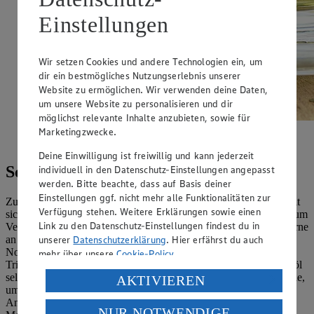
Einstellungen
Wir setzen Cookies und andere Technologien ein, um
dir ein bestmögliches Nutzungserlebnis unserer
Website zu ermöglichen. Wir verwenden deine Daten,
um unsere Website zu personalisieren und dir
möglichst relevante Inhalte anzubieten, sowie für
Brennnesseltee lässt sich auch hervorragend als Eis-Tee
Marketingzwecke.
genießen.
Deine Einwilligung ist freiwillig und kann jederzeit
So kannst du Brennnesselöl herstellen
individuell in den Datenschutz-Einstellungen angepasst
werden. Bitte beachte, dass auf Basis deiner
Einstellungen ggf. nicht mehr alle Funktionalitäten zur
Zunächst benötigst du Brennnesseln. Bei Wildsammlung empfiehlt
Verfügung stehen. Weitere Erklärungen sowie einen
sich ein Standort abseits von Straßen, Wegen und Anbauflächen, um
Link zu den Datenschutz-Einstellungen findest du in
Verunreinigungen auszuschließen. Die Grünpflanzen wachsen gerne
unserer
Datenschutzerklärung
. Hier erfährst du auch
an halbschattigen Standorten und lassen sich von April bis
November ernten. Am besten eignen sich die zarten Blätter und
mehr über unsere
Cookie-Policy
.
Triebe des jungen, noch nicht blühenden Krauts, um Brennnesselöl
Verarbeitung deiner personenbezogenen Daten in den
selber zu machen. Trage beim Sammeln robuste Gartenhandschuhe,
AKTIVIEREN
um juckende Quaddeln an den Händen zu vermeiden. Zum
USA durch Facebook und YouTube:
Ansetzen zerkleinere die Blätter gründlich mit einem scharfen
NUR NOTWENDIGE