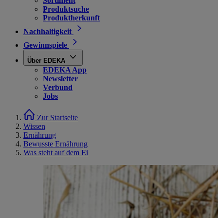
Sortiment
Produktsuche
Produktherkunft
Nachhaltigkeit
Gewinnspiele
Über EDEKA
EDEKA App
Newsletter
Verbund
Jobs
Zur Startseite
Wissen
Ernährung
Bewusste Ernährung
Was steht auf dem Ei