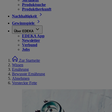
Sortiment
Produktsuche
Produktherkunft
Nachhaltigkeit
Gewinnspiele
Über EDEKA
EDEKA App
Newsletter
Verbund
Jobs
Zur Startseite
Wissen
Ernährung
Bewusste Ernährung
Abnehmen
Versteckte Fette