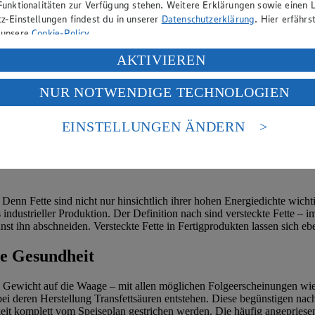
Funktionalitäten zur Verfügung stehen. Weitere Erklärungen sowie einen L
z-Einstellungen findest du in unserer
Datenschutzerklärung
. Hier erfährs
 unsere
Cookie-Policy
.
ung deiner personenbezogenen Daten in den USA durch Facebook und Yo
AKTIVIEREN
f „Aktivieren“ klickst, willigst du im Sinne des Art. 49 Abs. 1 Satz 1 lit
NUR NOTWENDIGE TECHNOLOGIEN
deine Daten in den USA verarbeitet werden. Der EuGH sieht die USA als 
 europäischen Standards nicht angemessenen Datenschutzniveau an. Es b
es Zugriffs durch US-amerikanische Behörden.
EINSTELLUNGEN ÄNDERN
nen zum Herausgeber der Seite findest du im
Impressum
u. Denn Fette sind nicht nur hinsichtlich ihrer hohen Energiedichte wic
industrieller Produktion. Der Definition nach sind versteckte Fette –
nst ihn abschneiden. Versteckte Fette in Fertigprodukten lassen sich e
ie Gesundheit
el Gewicht auf die Waage – mit allen möglichen Folgeerscheinungen wie
e, bei deren Herstellung Transfettsäuren entstehen. Diese begünstigen 
keit komplett vom Speiseplan gestrichen werden. Die häufig angepries