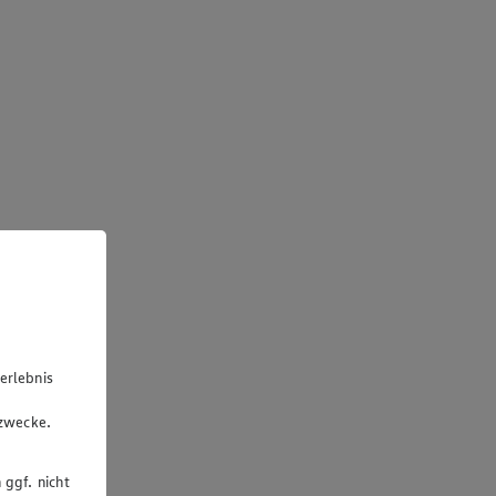
erlebnis
u
gzwecke.
 ggf. nicht