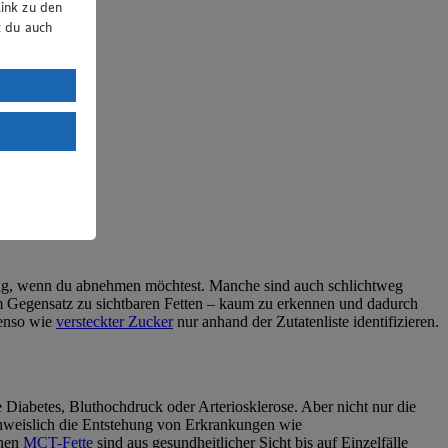
ink zu den
t du auch
uTube:
. a) DSGVO
Land mit
esteht das
htig, wenn du
abnehmen
möchtest. Manche sind auch schlichtweg
 im Gegensatz zu sichtbaren Fetten – kaum zu erkennen und dadurch
benso wie
versteckter Zucker
nur anhand der Zutatenliste identifizieren.
 Diabetes, Bluthochdruck oder Arteriosklerose. Aber nicht nur die
nachweislich die Entstehung von Erkrankungen wie
enen
MCT-Fette
sind aus gesundheitlicher Sicht bis auf Einzelfälle