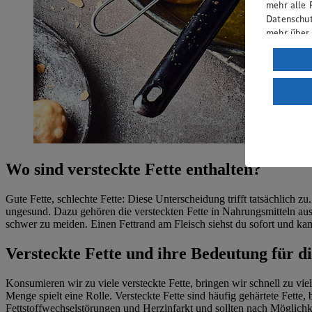
mehr alle 
Datenschut
mehr über
Verarbeit
Wenn du au
ein, dass 
einem nach
Risiko ein
Informatio
Wo sind versteckte Fette enthalten?
Gute Fette, schlechte Fette: Diese Unterscheidung trifft tatsächlich z
ungesund. Dazu gehören die versteckten Fette in Nahrungsmitteln aus 
schwer zu meiden. Einen Fettrand am Fleisch siehst du sofort und kan
Versteckte Fette und ihre Bedeutung für d
Konsumieren wir zu viele versteckte Fette, bringen wir schnell zu vi
Menge spielt eine Rolle. Versteckte Fette sind häufig gehärtete Fett
Fettstoffwechselstörungen und Herzinfarkt und sollten nach Möglich