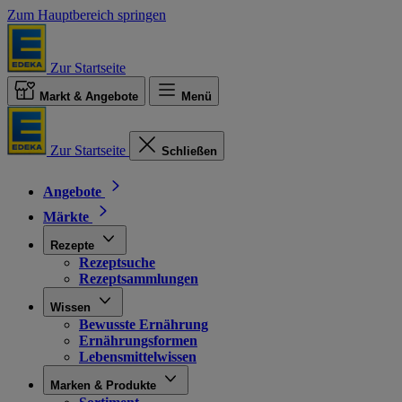
Zum Hauptbereich springen
Zur Startseite
Markt & Angebote
Menü
Zur Startseite
Schließen
Angebote
Märkte
Rezepte
Rezeptsuche
Rezeptsammlungen
Wissen
Bewusste Ernährung
Ernährungsformen
Lebensmittelwissen
Marken & Produkte