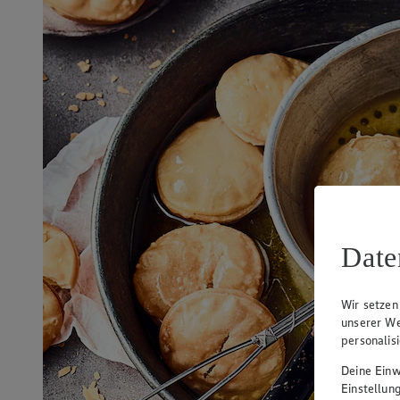
Date
Wir setzen
unserer We
personalis
Deine Einwi
Einstellun