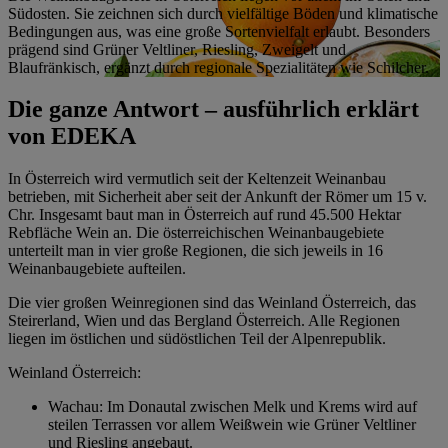
Südosten. Sie zeichnen sich durch vielfältige Böden und klimatische
Bedingungen aus, was eine große Sortenvielfalt erlaubt. Besonders
prägend sind Grüner Veltliner, Riesling, Zweigelt und
Blaufränkisch, ergänzt durch regionale Spezialitäten wie Schilcher.
Die ganze Antwort – ausführlich erklärt
von EDEKA
In Österreich wird vermutlich seit der Keltenzeit Weinanbau
betrieben, mit Sicherheit aber seit der Ankunft der Römer um 15 v.
Chr. Insgesamt baut man in Österreich auf rund 45.500 Hektar
Rebfläche Wein an. Die österreichischen Weinanbaugebiete
unterteilt man in vier große Regionen, die sich jeweils in 16
Weinanbaugebiete aufteilen.
Die vier großen Weinregionen sind das Weinland Österreich, das
Steirerland, Wien und das Bergland Österreich. Alle Regionen
liegen im östlichen und südöstlichen Teil der Alpenrepublik.
Weinland Österreich:
Wachau: Im Donautal zwischen Melk und Krems wird auf
steilen Terrassen vor allem Weißwein wie Grüner Veltliner
und Riesling angebaut.