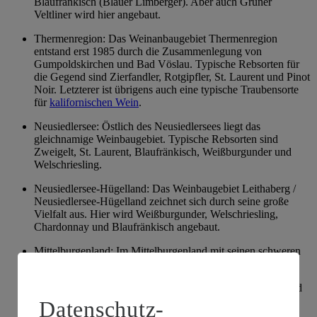
Blaufränkisch (Blauer Limberger). Aber auch Grüner
Veltliner wird hier angebaut.
Thermenregion: Das Weinanbaugebiet Thermenregion
entstand erst 1985 durch die Zusammenlegung von
Gumpoldskirchen und Bad Vöslau. Typische Rebsorten für
die Gegend sind Zierfandler, Rotgipfler, St. Laurent und Pinot
Noir. Letzterer ist übrigens auch eine typische Traubensorte
für
kalifornischen Wein
.
Neusiedlersee: Östlich des Neusiedlersees liegt das
gleichnamige Weinbaugebiet. Typische Rebsorten sind
Zweigelt, St. Laurent, Blaufränkisch, Weißburgunder und
Welschriesling.
Neusiedlersee-Hügelland: Das Weinbaugebiet Leithaberg /
Neusiedlersee-Hügelland zeichnet sich durch seine große
Vielfalt aus. Hier wird Weißburgunder, Welschriesling,
Chardonnay und Blaufränkisch angebaut.
Mittelburgenland: Im Mittelburgenland mit seinen schweren
Lehmböden baut man vorwiegend Blaufränkisch an.
Südburgenland: Das Weingebiet Eisenberg / Südburgenland
reicht von Rechnitz im Norden bis nach Güssing im Süden.
Datenschutz-
Die Region zeichnet sich durch den Anbau von