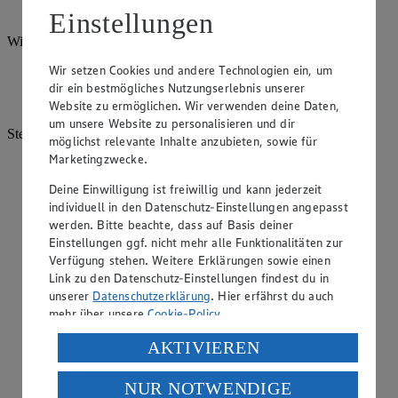
Blaufränkisch, Welschriesling und Zweigelt aus.
Einstellungen
Wien:
Wir setzen Cookies und andere Technologien ein, um
Wien: Innerhalb der Stadtgrenzen der österreichischen
dir ein bestmögliches Nutzungserlebnis unserer
Hauptstadt baut man vor allem Grünen Veltliner und
Weißburgunder an.
Website zu ermöglichen. Wir verwenden deine Daten,
um unsere Website zu personalisieren und dir
Steirerland:
möglichst relevante Inhalte anzubieten, sowie für
Marketingzwecke.
Südoststeiermark: Auf den vulkanischen Hängen der
Südoststeiermarkt werden Traminer, Weißburgunder und
Deine Einwilligung ist freiwillig und kann jederzeit
Morillon angebaut, außerdem Sauvignon Blanc,
individuell in den Datenschutz-Einstellungen angepasst
Welschriesling, Chardonnay, Zweigelt und Schilcher.
werden. Bitte beachte, dass auf Basis deiner
Einstellungen ggf. nicht mehr alle Funktionalitäten zur
Südsteiermark: Die wichtigsten Rebsorten, die an den
Steilhängen der Südsteiermark angebaut werden, sind
Verfügung stehen. Weitere Erklärungen sowie einen
Sauvignon Blanc und Muskateller. Auch Chardonnay,
Link zu den Datenschutz-Einstellungen findest du in
Welschriesling, Weißburgunder und die lokale Rebsorte
unserer
Datenschutzerklärung
. Hier erfährst du auch
Laska sind hier vertreten.
mehr über unsere
Cookie-Policy
.
Weststeiermark: Auf den etwa 50 Hektar Weinanbaufläche
Verarbeitung deiner personenbezogenen Daten in den
AKTIVIEREN
der Weststeiermark wird die lokale Spezialität Schilcher
USA durch Facebook und YouTube:
angebaut, außerdem Blauer Wildbacher, Weißburgunder,
Welschriesling und Zweigelt.
NUR NOTWENDIGE
Wenn du auf „Aktivieren“ klickst, willigst du im Sinne