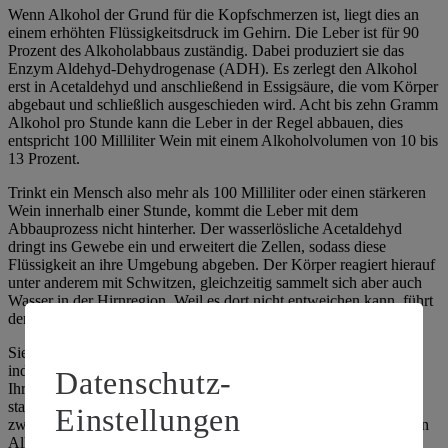
Wenn Alkohol der Grund für die Kopfschmerzen ist, liegt dies an
einem erhöhten Flüssigkeitsdruck im Gehirn. Die Leber ist für 90
Prozent des Alkoholabbaus zuständig. Dabei produziert sie das
Enzym Aldehyd-Dehydrogenase (ADH). Es zerlegt den Alkohol
erst in Acetaldehyd und anschließend in Essigsäure, die vom Körper
abgebaut und schließlich ausgeschieden wird. Acht bis zehn Gramm
Alkohol pro Stunde kann die Leber in der Regel abbauen, dies
entspricht 100 Milliliter Wein mit einem Alkoholvolumen von 10 bis
13 Prozent.
Trinkt ein Mensch also mehr als 100 Milliliter oder einen stärkeren
Wein innerhalb einer Stunde, kommt die Leber mit dem
Abbauprozess nicht hinterher. Der wasserlösliche Acetaldehyd
dringt ins Gewebe ein und erweitert die Zellen, sodass diese
Flüssigkeit an ihre Umgebung abgeben. Der Körper reagiert hierauf
unter anderem mit Schwitzen, gleichzeitig sammelt sich aber auch
Wasser in der Hirnregion. Weil es dort nicht entweichen kann, führt
der entstehende Überdruck zu Kopfschmerzen.
Sie können Kopfschmerzen durch zu viel Alkohol vorbeugen,
indem Sie innerhalb einer Zeitspanne nicht mehr Wein trinken, als
Datenschutz-
Ihre Leber gleichzeitig verarbeiten kann. Genießen Sie den Wein
stattdessen lieber langsam und in aller Ruhe und trinken Sie
Einstellungen
zwischendurch Wasser. Das wirkt der entwässernden Wirkung von
Alkohol entgegen.