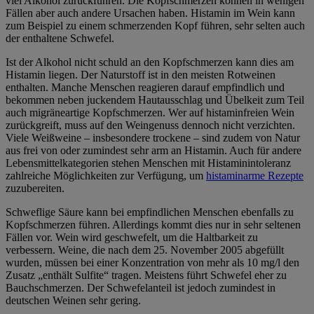
viel Alkohol zurückführen. Die Kopfschmerzen können in wenigen
Fällen aber auch andere Ursachen haben. Histamin im Wein kann
zum Beispiel zu einem schmerzenden Kopf führen, sehr selten auch
der enthaltene Schwefel.
Ist der Alkohol nicht schuld an den Kopfschmerzen kann dies am
Histamin liegen. Der Naturstoff ist in den meisten Rotweinen
enthalten. Manche Menschen reagieren darauf empfindlich und
bekommen neben juckendem Hautausschlag und Übelkeit zum Teil
auch migräneartige Kopfschmerzen. Wer auf histaminfreien Wein
zurückgreift, muss auf den Weingenuss dennoch nicht verzichten.
Viele Weißweine – insbesondere trockene – sind zudem von Natur
aus frei von oder zumindest sehr arm an Histamin. Auch für andere
Lebensmittelkategorien stehen Menschen mit Histaminintoleranz
zahlreiche Möglichkeiten zur Verfügung, um
histaminarme Rezepte
zuzubereiten.
Schweflige Säure kann bei empfindlichen Menschen ebenfalls zu
Kopfschmerzen führen. Allerdings kommt dies nur in sehr seltenen
Fällen vor. Wein wird geschwefelt, um die Haltbarkeit zu
verbessern. Weine, die nach dem 25. November 2005 abgefüllt
wurden, müssen bei einer Konzentration von mehr als 10 mg/l den
Zusatz „enthält Sulfite“ tragen. Meistens führt Schwefel eher zu
Bauchschmerzen. Der Schwefelanteil ist jedoch zumindest in
deutschen Weinen sehr gering.