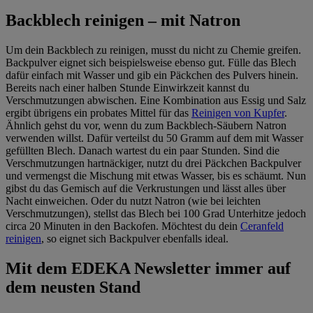
Backblech reinigen – mit Natron
Um dein Backblech zu reinigen, musst du nicht zu Chemie greifen.
Backpulver eignet sich beispielsweise ebenso gut. Fülle das Blech
dafür einfach mit Wasser und gib ein Päckchen des Pulvers hinein.
Bereits nach einer halben Stunde Einwirkzeit kannst du
Verschmutzungen abwischen. Eine Kombination aus Essig und Salz
ergibt übrigens ein probates Mittel für das
Reinigen von Kupfer
.
Ähnlich gehst du vor, wenn du zum Backblech-Säubern Natron
verwenden willst. Dafür verteilst du 50 Gramm auf dem mit Wasser
gefüllten Blech. Danach wartest du ein paar Stunden. Sind die
Verschmutzungen hartnäckiger, nutzt du drei Päckchen Backpulver
und vermengst die Mischung mit etwas Wasser, bis es schäumt. Nun
gibst du das Gemisch auf die Verkrustungen und lässt alles über
Nacht einweichen. Oder du nutzt Natron (wie bei leichten
Verschmutzungen), stellst das Blech bei 100 Grad Unterhitze jedoch
circa 20 Minuten in den Backofen. Möchtest du dein
Ceranfeld
reinigen
, so eignet sich Backpulver ebenfalls ideal.
Mit dem EDEKA Newsletter immer auf
dem neusten Stand