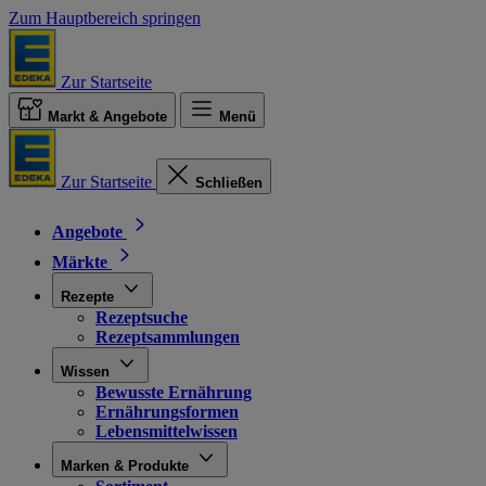
Zum Hauptbereich springen
Zur Startseite
Markt & Angebote
Menü
Zur Startseite
Schließen
Angebote
Märkte
Rezepte
Rezeptsuche
Rezeptsammlungen
Wissen
Bewusste Ernährung
Ernährungsformen
Lebensmittelwissen
Marken & Produkte