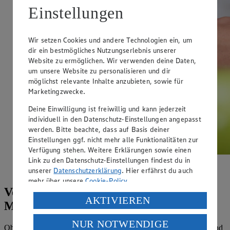
Einstellungen
Wir setzen Cookies und andere Technologien ein, um
dir ein bestmögliches Nutzungserlebnis unserer
Website zu ermöglichen. Wir verwenden deine Daten,
um unsere Website zu personalisieren und dir
möglichst relevante Inhalte anzubieten, sowie für
Marketingzwecke.
Deine Einwilligung ist freiwillig und kann jederzeit
individuell in den Datenschutz-Einstellungen angepasst
werden. Bitte beachte, dass auf Basis deiner
Einstellungen ggf. nicht mehr alle Funktionalitäten zur
Verfügung stehen. Weitere Erklärungen sowie einen
Link zu den Datenschutz-Einstellungen findest du in
Nach heutigen wissenschaftlichen Standards, sind die
unserer
Datenschutzerklärung
. Hier erfährst du auch
gesunden Vorteil von L-Arginin umstritten.
mehr über unsere
Cookie-Policy
.
Verbessert L-Arginin das
Verarbeitung deiner personenbezogenen Daten in den
AKTIVIEREN
Muskelwachstum?
USA durch Facebook und YouTube:
NUR NOTWENDIGE
Wenn du auf „Aktivieren“ klickst, willigst du im Sinne
Ob eine gezielte Nahrungsergänzung mit L-Arginin sinnvoll ist und