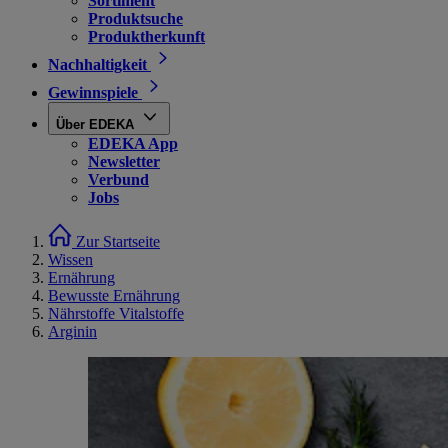
Sortiment
Produktsuche
Produktherkunft
Nachhaltigkeit
Gewinnspiele
Über EDEKA
EDEKA App
Newsletter
Verbund
Jobs
Zur Startseite
Wissen
Ernährung
Bewusste Ernährung
Nährstoffe Vitalstoffe
Arginin