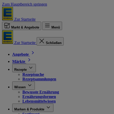
Zum Hauptbereich springen
Zur Startseite
Markt & Angebote
Menü
Zur Startseite
Schließen
Angebote
Märkte
Rezepte
Rezeptsuche
Rezeptsammlungen
Wissen
Bewusste Ernährung
Ernährungsformen
Lebensmittelwissen
Marken & Produkte