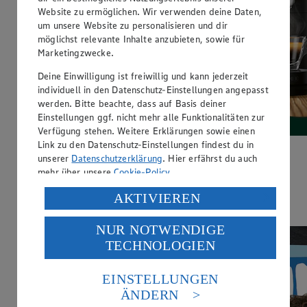
Website zu ermöglichen. Wir verwenden deine Daten,
um unsere Website zu personalisieren und dir
möglichst relevante Inhalte anzubieten, sowie für
Marketingzwecke.
Deine Einwilligung ist freiwillig und kann jederzeit
individuell in den Datenschutz-Einstellungen angepasst
werden. Bitte beachte, dass auf Basis deiner
Einstellungen ggf. nicht mehr alle Funktionalitäten zur
Verfügung stehen. Weitere Erklärungen sowie einen
Link zu den Datenschutz-Einstellungen findest du in
Der rundeste Deal der Woche:
unserer
Datenschutzerklärung
. Hier erfährst du auch
mehr über unsere
Cookie-Policy
.
Gut&Günstig Coffee Balls zum Aktionspreis. Jetzt sparen!
Verarbeitung deiner personenbezogenen Daten in den
AKTIVIEREN
USA durch Facebook und YouTube:
Hier entlang
NUR NOTWENDIGE
Wenn du auf „Aktivieren“ klickst, willigst du im Sinne
TECHNOLOGIEN
des Art. 49 Abs. 1 Satz 1 lit. a) DSGVO ein, dass deine
Daten in den USA verarbeitet werden. Der EuGH sieht
die USA als Land mit einem nach europäischen
EINSTELLUNGEN
Standards nicht angemessenen Datenschutzniveau an.
ÄNDERN
Es besteht das Risiko eines Zugriffs durch US-