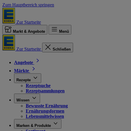
Zum Hauptbereich springen
Zur Startseite
Markt & Angebote
Menü
Zur Startseite
Schließen
Angebote
Märkte
Rezepte
Rezeptsuche
Rezeptsammlungen
Wissen
Bewusste Ernährung
Ernährungsformen
Lebensmittelwissen
Marken & Produkte