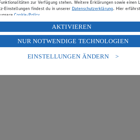
Funktionalitäten zur Verfügung stehen. Weitere Erklärungen sowie einen L
z-Einstellungen findest du in unserer
Datenschutzerklärung
. Hier erfährs
 unsere
Cookie-Policy
.
ung deiner personenbezogenen Daten in den USA durch Facebook und Yo
AKTIVIEREN
f „Aktivieren“ klickst, willigst du im Sinne des Art. 49 Abs. 1 Satz 1 lit
NUR NOTWENDIGE TECHNOLOGIEN
deine Daten in den USA verarbeitet werden. Der EuGH sieht die USA als 
 europäischen Standards nicht angemessenen Datenschutzniveau an. Es b
es Zugriffs durch US-amerikanische Behörden.
EINSTELLUNGEN ÄNDERN
nen zum Herausgeber der Seite findest du im
Impressum