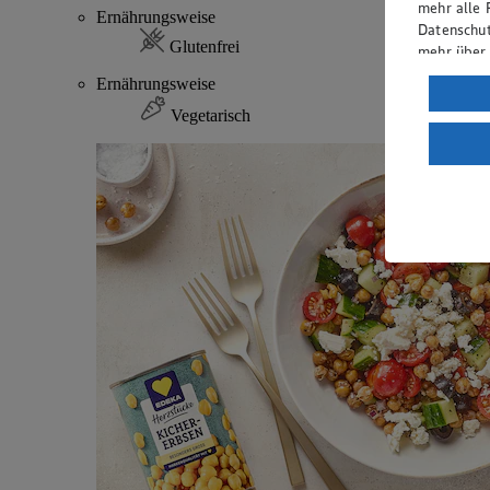
mehr alle 
Ernährungsweise
Datenschut
Glutenfrei
mehr über
Ernährungsweise
Verarbeit
Vegetarisch
Wenn du au
ein, dass 
einem nach
Risiko ein
Informatio