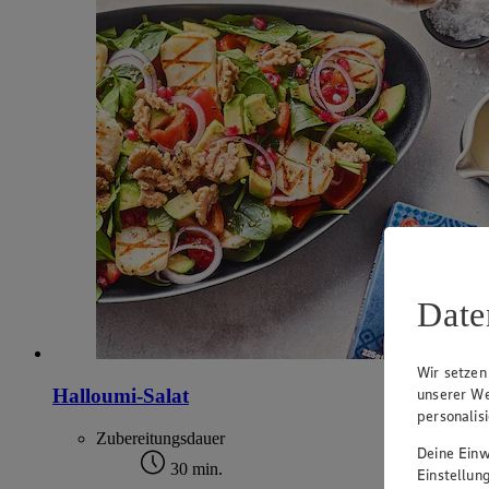
Date
Wir setzen
Halloumi-Salat
unserer We
personalis
Zubereitungsdauer
Deine Einwi
30 min.
Einstellun