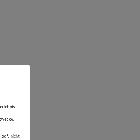
erlebnis
u
gzwecke.
 ggf. nicht