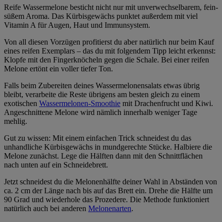
Reife Wassermelone besticht nicht nur mit unverwechselbarem, fein-
süßem Aroma. Das Kürbisgewächs punktet außerdem mit viel
Vitamin A für Augen, Haut und Immunsystem.
Von all diesen Vorzügen profitierst du aber natürlich nur beim Kauf
eines reifen Exemplars – das du mit folgendem Tipp leicht erkennst:
Klopfe mit den Fingerknöcheln gegen die Schale. Bei einer reifen
Melone ertönt ein voller tiefer Ton.
Falls beim Zubereiten deines Wassermelonensalats etwas übrig
bleibt, verarbeite die Reste übrigens am besten gleich zu einem
exotischen
Wassermelonen-Smoothie
mit Drachenfrucht und Kiwi.
Angeschnittene Melone wird nämlich innerhalb weniger Tage
mehlig.
Gut zu wissen: Mit einem einfachen Trick schneidest du das
unhandliche Kürbisgewächs in mundgerechte Stücke. Halbiere die
Melone zunächst. Lege die Hälften dann mit den Schnittflächen
nach unten auf ein Schneidebrett.
Jetzt schneidest du die Melonenhälfte deiner Wahl in Abständen von
ca. 2 cm der Länge nach bis auf das Brett ein. Drehe die Hälfte um
90 Grad und wiederhole das Prozedere. Die Methode funktioniert
natürlich auch bei anderen
Melonenarten
.