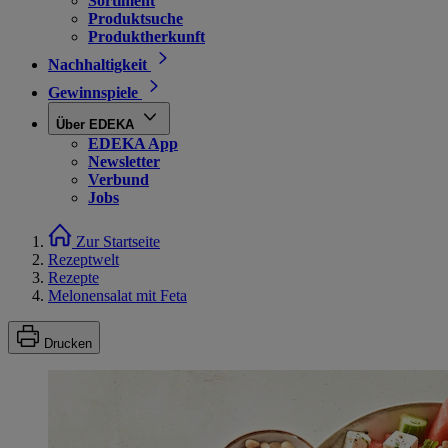
Sortiment
Produktsuche
Produktherkunft
Nachhaltigkeit
Gewinnspiele
Über EDEKA
EDEKA App
Newsletter
Verbund
Jobs
Zur Startseite
Rezeptwelt
Rezepte
Melonensalat mit Feta
Drucken