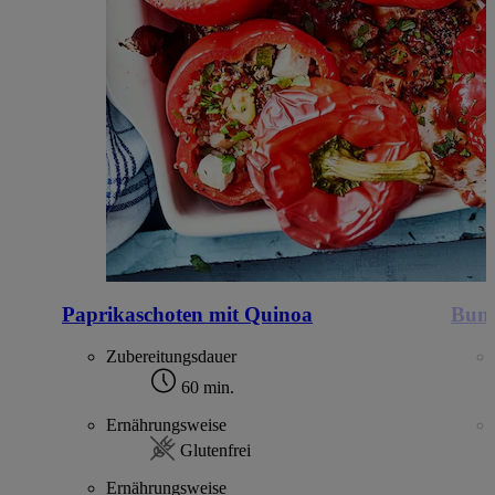
Paprikaschoten mit Quinoa
Bunte
Zubereitungsdauer
60 min.
Ernährungsweise
Glutenfrei
Ernährungsweise