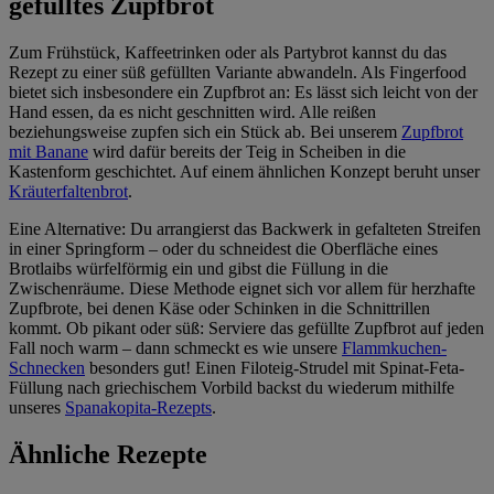
gefülltes Zupfbrot
Zum Frühstück, Kaffeetrinken oder als Partybrot kannst du das
Rezept zu einer süß gefüllten Variante abwandeln. Als Fingerfood
bietet sich insbesondere ein Zupfbrot an: Es lässt sich leicht von der
Hand essen, da es nicht geschnitten wird. Alle reißen
beziehungsweise zupfen sich ein Stück ab. Bei unserem
Zupfbrot
mit Banane
wird dafür bereits der Teig in Scheiben in die
Kastenform geschichtet. Auf einem ähnlichen Konzept beruht unser
Kräuterfaltenbrot
.
Eine Alternative: Du arrangierst das Backwerk in gefalteten Streifen
in einer Springform – oder du schneidest die Oberfläche eines
Brotlaibs würfelförmig ein und gibst die Füllung in die
Zwischenräume. Diese Methode eignet sich vor allem für herzhafte
Zupfbrote, bei denen Käse oder Schinken in die Schnittrillen
kommt. Ob pikant oder süß: Serviere das gefüllte Zupfbrot auf jeden
Fall noch warm – dann schmeckt es wie unsere
Flammkuchen-
Schnecken
besonders gut! Einen Filoteig-Strudel mit Spinat-Feta-
Füllung nach griechischem Vorbild backst du wiederum mithilfe
unseres
Spanakopita-Rezepts
.
Ähnliche Rezepte