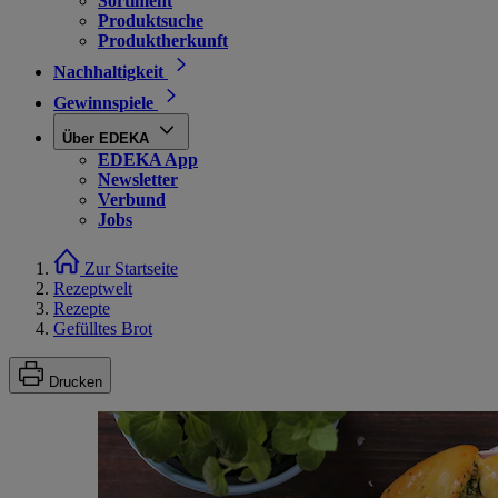
Sortiment
Produktsuche
Produktherkunft
Nachhaltigkeit
Gewinnspiele
Über EDEKA
EDEKA App
Newsletter
Verbund
Jobs
Zur Startseite
Rezeptwelt
Rezepte
Gefülltes Brot
Drucken