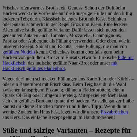
Frisches, ofenwarmes Brot ist ein Genuss: Schon der Duft beim
Backen weckt die Vorfreude auf die knusprige Hülle und den luftig-
lockeren Teig darin. Klassisch belegtes Brot mit Käse, Schinken
oder Salami schmeckt in der Regel Groß und Klein. Eine leckere
Alternative ist die gefüllte Variante: Dafür lassen sich neben den
genannten Zutaten auch Tomaten, Mozzarella, Champignons,
Paprika oder Aubergine als Füllung verwenden. Oder eben, wie in
unserem Rezept, Spinat und Ricotta – eine Füllung, die man von
gefüllten Nudeln
kennt. Gehacktes kommt ebenfalls gern beim
Backen von gefülltem Brot zum Einsatz, etwa für türkische
Pide mit
Hackfleisch
, das indische gefüllte Naan-Brot oder unser
mit
Hackfleisch gefülltes Fladenbrot
.
Vegetarier:innen schmecken Füllungen aus Kartoffeln oder Kürbis –
oder ein Bauernbrot mit Frischkäse. Beim Teig hast du die Wahl
zwischen knusprigem Pizzateig, dünnem Fladenbrotteig, einem
Quark-Öl-Teig oder luftigem Hefeteig. Mit speziellem Mehl lässt
sich ein gefülltes Brot auch glutenfrei backen. Anstelle ganzer Laibe
kannst du kleine Brötchen formen und füllen.
Tipp:
Wenn du nur
wenige Zutaten im Haus hast, legen wir dir unsere
Pizzabrötchen
ans Herz. Das einfache Rezept gelingt im Handumdrehen!
Süße und salzige Varianten – Rezepte für