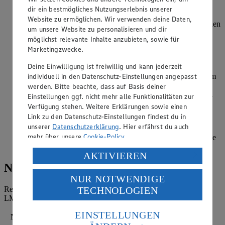
ausschneiden.
dir ein bestmögliches Nutzungserlebnis unserer
Website zu ermöglichen. Wir verwenden deine Daten,
Eines der Teigkreise mit der Spinatmasse belegen, dabei einen
um unsere Website zu personalisieren und dir
zwei Finger dicken Rand frei lassen.
möglichst relevante Inhalte anzubieten, sowie für
Marketingzwecke.
Mit der zweiten Teighälfte bedecken und am Rand gut
andrücken.
Deine Einwilligung ist freiwillig und kann jederzeit
individuell in den Datenschutz-Einstellungen angepasst
Die Mitte des Brotes mit einem Glas andrücken und mit dem
Messer gleichmäßige Strahlen von innen nach außen
werden. Bitte beachte, dass auf Basis deiner
durchschneiden. Die Strahlen jeweils um 180 Grad wenden
Einstellungen ggf. nicht mehr alle Funktionalitäten zur
und am Rand wieder miteinander verbinden.
Verfügung stehen. Weitere Erklärungen sowie einen
Link zu den Datenschutz-Einstellungen findest du in
Mit einem Pinsel das Ei auf dem Teig bepinseln.
unserer
Datenschutzerklärung
. Hier erfährst du auch
mehr über unsere
Cookie-Policy
.
Im Ofen bei mittlerer Schiene 30-40 Minuten backen, bis die
Oberfläche eine goldgelbe Farbe aufweist.
Verarbeitung deiner personenbezogenen Daten in den
AKTIVIEREN
USA durch Facebook und YouTube:
Nährwerte
NUR NOTWENDIGE
Wenn du auf „Aktivieren“ klickst, willigst du im Sinne
Referenzmenge für einen durchschnittlichen Erwachsenen laut
TECHNOLOGIEN
des Art. 49 Abs. 1 Satz 1 lit. a) DSGVO ein, dass deine
LMIV (8.400 kJ/2.000 kcal).
Daten in den USA verarbeitet werden. Der EuGH sieht
die USA als Land mit einem nach europäischen
EINSTELLUNGEN
Nährwerte
pro Portion
Standards nicht angemessenen Datenschutzniveau an.