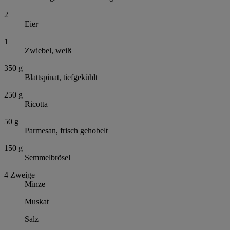
2
Eier
1
Zwiebel, weiß
350
g
Blattspinat, tiefgekühlt
250
g
Ricotta
50
g
Parmesan, frisch gehobelt
150
g
Semmelbrösel
4
Zweige
Minze
Muskat
Salz