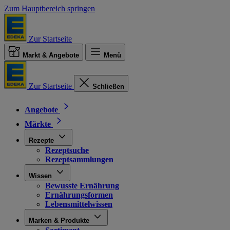
Zum Hauptbereich springen
Zur Startseite
Markt & Angebote
Menü
Zur Startseite
Schließen
Angebote
Märkte
Rezepte
Rezeptsuche
Rezeptsammlungen
Wissen
Bewusste Ernährung
Ernährungsformen
Lebensmittelwissen
Marken & Produkte