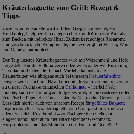
Kräuterbaguette vom Grill: Rezept &
Tipps
Unser Kräuterbaguette wird auf dem Gasgrill zubereitet, ein
Holzkohlegrill eignet sich dagegen eher zum Rösten von Brot als
zum Backen mit indirekter Hitze. Zudem ist rauchiges Röstaroma
eine geschmackliche Komponente, die bevorzugt mit Fleisch, Wurst
und Gemüse harmoniert.
Der Teig unseres Kräuterbaguettes wird mit Weizenmehl und Hefe
hergestellt. Für die Füllung verwenden wir Kräuter wie Rosmarin,
Thymian und Petersilie. Je nach Vorliebe kannst du die
Kräuterbutter, wie übrigens auch bei unserem
Kräuterfaltenbrot
,
beispielsweise auch mit Basilikum und Oregano verfeinern, serviert
zu unserer fruchtig-aromatischen
Grilltomate
– herrlich! Wer
möchte, kann der Füllung auch Speckwürfel, Schinkenstreifen oder
Fetakäse beifügen, der Fantasie sind da (fast) keine Grenzen gesetzt.
Lass dich hierfür auch von unserem Rezept für
gefülltes Baguette
inspirieren. Unser Kräuterbaguette vom Grill passt im Grunde zu
allem, was dein Rost hergibt – zu Fischgerichten vielleicht
eingeschränkt, aber auch hier entscheidet der Geschmack.
Ausprobieren lautet das Motto beim Grillen – und Genießen!