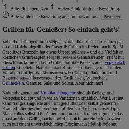
Bitte Pfeile benutzen
Vielen Dank für deine Bewertung.
Bitte wähle eine Bewertung aus, um fortzufahren.
Bewerten
Grillen für Genießer: So einfach geht’s!
Sobald die Temperaturen steigen, startet die Grillsaison. Ganz egal,
ob mit Holzkohlegrill oder Gasgrill: Grillen im Freien macht Spaß!
Geselliges Bruzzeln hat etwas Ursprüngliches – und die Vielfalt an
köstlichen Grillrezepten sorgt für leckere Genussfreuden. Nicht nur
Fleischfans kommen beim Grillen auf ihre Kosten, auch
vegetarisch
Grillen
ist beliebt. Natürlich darf Brot als Grillbeilage nicht fehlen.
Vor allem fluffige Weißbrotsorten wie Ciabatta, Fladenbrot und
Baguette passen hervorragend zu Grillfleisch, Würstchen,
Grillfackeln
, Gemüse, Salat und Soßen. Aber nicht nur!
Kräuterbaguette und
Knoblauchbaguette
sind als Beilage und
Vorspeise beliebt und in vielen Variationen erhältlich. Wer Lust hat,
kann fertiges Baguette auch mit gekaufter oder selbst gemachter
Kräuterbutter beschmieren und auf dem Grill rösten. Unser Tipp:
Mache alles selbst! Die Zubereitung unseres Kräuterbaguettes, das
quasi auf dem Grill gebacken wird, ist nicht nur einfach, du wirst
auch mit einem unvergleichlichen Geschmackserlebnis belohnt.