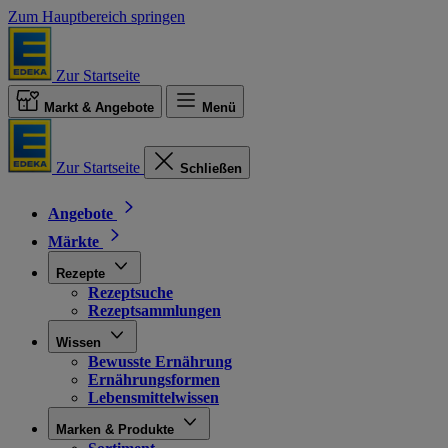
Zum Hauptbereich springen
Zur Startseite
Markt & Angebote
Menü
Zur Startseite
Schließen
Angebote
Märkte
Rezepte
Rezeptsuche
Rezeptsammlungen
Wissen
Bewusste Ernährung
Ernährungsformen
Lebensmittelwissen
Marken & Produkte