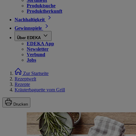
Sortiment
Produktsuche
Produktherkunft
Nachhaltigkeit
Gewinnspiele
Über EDEKA
EDEKA App
Newsletter
Verbund
Jobs
Zur Startseite
Rezeptwelt
Rezepte
Kräuterbaguette vom Grill
Drucken