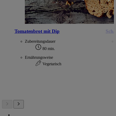
Tomatenbrot mit Dip
Scha
Zubereitungsdauer
80 min.
Ernährungsweise
Vegetarisch