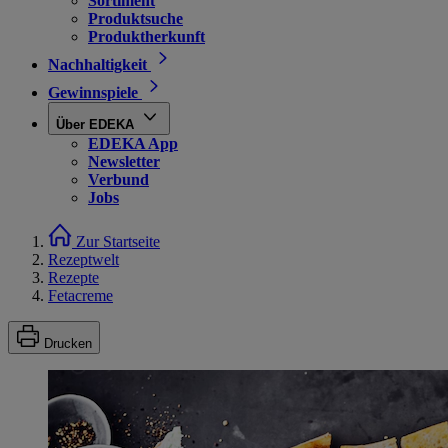
Sortiment
Produktsuche
Produktherkunft
Nachhaltigkeit
Gewinnspiele
Über EDEKA
EDEKA App
Newsletter
Verbund
Jobs
Zur Startseite
Rezeptwelt
Rezepte
Fetacreme
Drucken