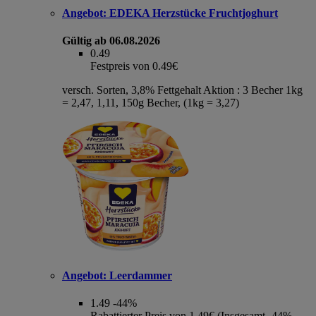
Angebot:
EDEKA Herzstücke Fruchtjoghurt
Gültig ab 06.08.2026
0.49
Festpreis von 0.49€
versch. Sorten, 3,8% Fettgehalt Aktion : 3 Becher 1kg
= 2,47, 1,11, 150g Becher, (1kg = 3,27)
Angebot:
Leerdammer
1.49
-44%
Rabattierter Preis von 1.49€ (Insgesamt -44%