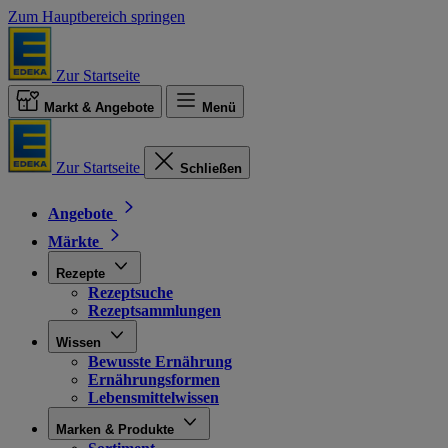
Zum Hauptbereich springen
Zur Startseite
Markt & Angebote
Menü
Zur Startseite
Schließen
Angebote
Märkte
Rezepte
Rezeptsuche
Rezeptsammlungen
Wissen
Bewusste Ernährung
Ernährungsformen
Lebensmittelwissen
Marken & Produkte