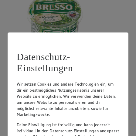
Datenschutz-
Angebot:
GUT&GÜNSTIG Crème Fraîche
Einstellungen
0.99
Festpreis von 0.99€
Wir setzen Cookies und andere Technologien ein, um
natur oder Kräuter, perfekt zum Kochen, 30% Fett,
dir ein bestmögliches Nutzungserlebnis unserer
200g Becher, (1kg = 4,95)
Website zu ermöglichen. Wir verwenden deine Daten,
um unsere Website zu personalisieren und dir
möglichst relevante Inhalte anzubieten, sowie für
Marketingzwecke.
Deine Einwilligung ist freiwillig und kann jederzeit
individuell in den Datenschutz-Einstellungen angepasst