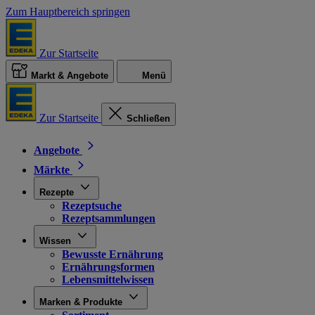
Zum Hauptbereich springen
Zur Startseite
Markt & Angebote
Menü
Zur Startseite
Schließen
Angebote
Märkte
Rezepte
Rezeptsuche
Rezeptsammlungen
Wissen
Bewusste Ernährung
Ernährungsformen
Lebensmittelwissen
Marken & Produkte