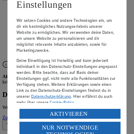
Einstellungen
Angebote der Woche im Prospekt
ansehen
Wir setzen Cookies und andere Technologien ein, um
dir ein bestmögliches Nutzungserlebnis unserer
Website zu ermöglichen. Wir verwenden deine Daten,
Siehe dir die Angebote der Woche deines Marktes im
digitalen Blätterkatalog an.
um unsere Website zu personalisieren und dir
möglichst relevante Inhalte anzubieten, sowie für
Prospekt 8011165 im Browser
Ansehen
Marketingzwecke.
Deine Einwilligung ist freiwillig und kann jederzeit
individuell in den Datenschutz-Einstellungen angepasst
werden. Bitte beachte, dass auf Basis deiner
Aktuell kein Prospekt verfügbar
Leider liegt für diese Woche
Einstellungen ggf. nicht mehr alle Funktionalitäten zur
kein Prospekt vor.
Verfügung stehen. Weitere Erklärungen sowie einen
Link zu den Datenschutz-Einstellungen findest du in
Details zum Markt
unserer
Datenschutzerklärung
. Hier erfährst du auch
mehr über unsere
Cookie-Policy
.
Weitere Informationen – alles auf einem Blick.
Verarbeitung deiner personenbezogenen Daten in den
AKTIVIEREN
Zur Marktseite
USA durch Facebook und YouTube:
NUR NOTWENDIGE
Zurück nach oben
Wenn du auf „Aktivieren“ klickst, willigst du im Sinne