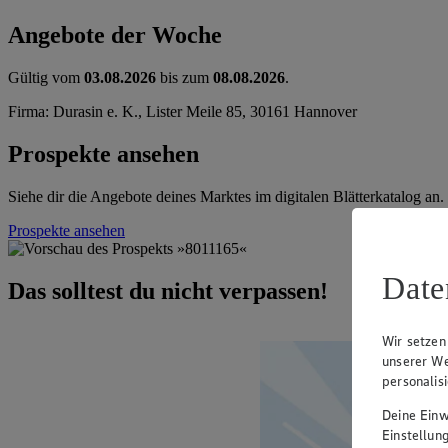
Angebote der Woche
Gültig vom
03.08.2026
bis zum
08.08.2026
.
Firma: Durasin e. K., Lister Meile 85, 30161 Hannover
Prospekte ansehen
Siehe dir die Angebote deines Marktes im digitalen Blätterkatalog an.
Prospekte ansehen
Date
Das solltest du nicht verpassen!
Wir setzen
unserer We
personalis
Deine Einwi
Einstellun