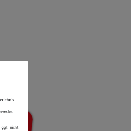
erlebnis
u
gzwecke.
 ggf. nicht