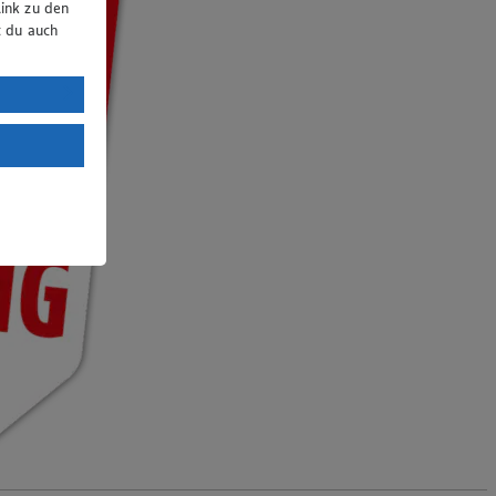
ink zu den
t du auch
uTube:
. a) DSGVO
Land mit
esteht das