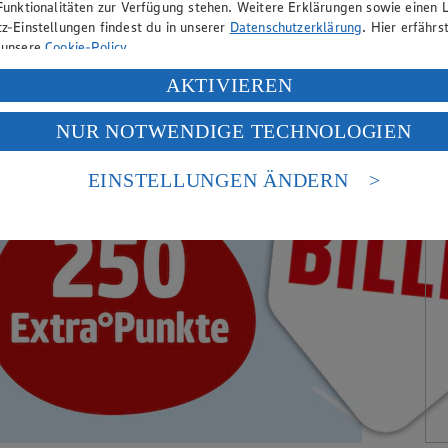
Funktionalitäten zur Verfügung stehen. Weitere Erklärungen sowie einen L
z-Einstellungen findest du in unserer
Datenschutzerklärung
. Hier erfährs
 unsere
Cookie-Policy
.
ung deiner personenbezogenen Daten in den USA durch Facebook und Yo
AKTIVIEREN
f „Aktivieren“ klickst, willigst du im Sinne des Art. 49 Abs. 1 Satz 1 lit
NUR NOTWENDIGE TECHNOLOGIEN
deine Daten in den USA verarbeitet werden. Der EuGH sieht die USA als 
 europäischen Standards nicht angemessenen Datenschutzniveau an. Es b
es Zugriffs durch US-amerikanische Behörden.
EINSTELLUNGEN ÄNDERN
nen zum Herausgeber der Seite findest du im
Impressum