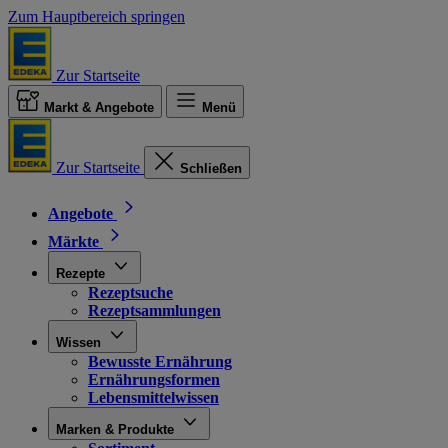
Zum Hauptbereich springen
Zur Startseite
Markt & Angebote
Menü
Zur Startseite
Schließen
Angebote
Märkte
Rezepte
Rezeptsuche
Rezeptsammlungen
Wissen
Bewusste Ernährung
Ernährungsformen
Lebensmittelwissen
Marken & Produkte