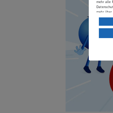
mehr alle 
Datenschut
mehr über
Verarbeit
Wenn du au
ein, dass 
einem nach
Risiko ein
Informatio