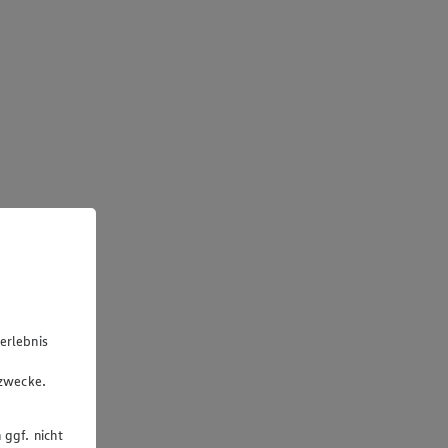
erlebnis
u
gzwecke.
 ggf. nicht