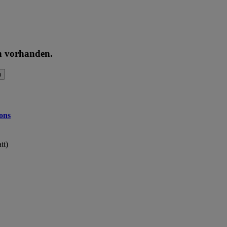
en vorhanden.
n
ons
tt)