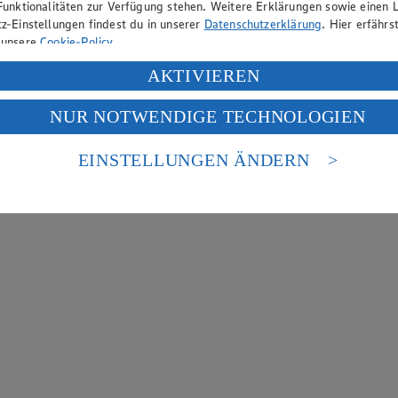
Funktionalitäten zur Verfügung stehen. Weitere Erklärungen sowie einen L
z-Einstellungen findest du in unserer
Datenschutzerklärung
. Hier erfährs
 unsere
Cookie-Policy
.
ung deiner personenbezogenen Daten in den USA durch Facebook und Yo
AKTIVIEREN
f „Aktivieren“ klickst, willigst du im Sinne des Art. 49 Abs. 1 Satz 1 lit
NUR NOTWENDIGE TECHNOLOGIEN
deine Daten in den USA verarbeitet werden. Der EuGH sieht die USA als 
 europäischen Standards nicht angemessenen Datenschutzniveau an. Es b
es Zugriffs durch US-amerikanische Behörden.
EINSTELLUNGEN ÄNDERN
nen zum Herausgeber der Seite findest du im
Impressum