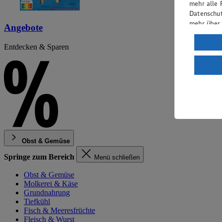
mehr alle 
Datenschut
mehr über
Angebote
Verarbeit
Entdecken & Sparen
Wenn du au
ein, dass 
einem nach
Risiko ein
Informatio
Obst & Gemüse
Springe zum Bereich
Menü schließen
Obst & Gemüse
Molkerei & Käse
Grundnahrung
Tiefkühl
Fisch & Meeresfrüchte
Fleisch & Wurst