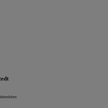
tedt
ldensleben