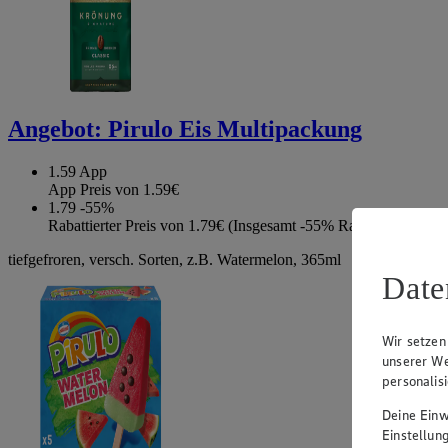
Angebot:
Pirulo Eis Multipackung
1.59
App
App Preis von 1.59€
1.79
-55%
Rabattierter Preis von 1.79€ (Insgesamt -55% Rabatt)
tiefgefroren, versch. Sorten, z.B. Watermelon, 365ml
Date
Wir setzen
unserer We
personalis
Deine Einwi
Einstellun