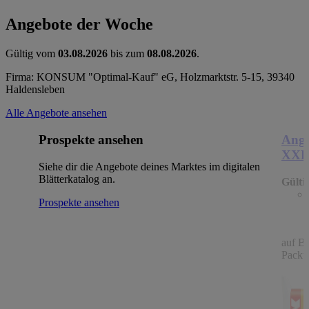
Angebote der Woche
Gültig vom
03.08.2026
bis zum
08.08.2026
.
Firma: KONSUM "Optimal-Kauf" eG, Holzmarktstr. 5-15, 39340
Haldensleben
Alle Angebote ansehen
Prospekte ansehen
Ange
XX
Siehe dir die Angebote deines Marktes im digitalen
Blätterkatalog an.
Gülti
Prospekte ansehen
auf B
Packu