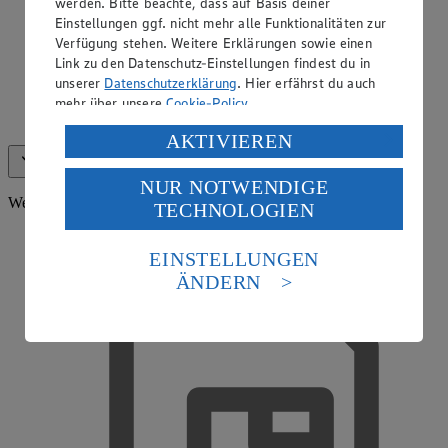
werden. Bitte beachte, dass auf Basis deiner
Einstellungen ggf. nicht mehr alle Funktionalitäten zur
Verfügung stehen. Weitere Erklärungen sowie einen
Link zu den Datenschutz-Einstellungen findest du in
unserer
Datenschutzerklärung
. Hier erfährst du auch
mehr über unsere
Cookie-Policy
.
EDEKA Gutscheinkarte
Verarbeitung deiner personenbezogenen Daten in den
AKTIVIEREN
USA durch Facebook und YouTube:
Alle anzeigen (12)
Weniger anzeigen
NUR NOTWENDIGE
Wenn du auf „Aktivieren“ klickst, willigst du im Sinne
Weitere Services
TECHNOLOGIEN
des Art. 49 Abs. 1 Satz 1 lit. a) DSGVO ein, dass deine
Daten in den USA verarbeitet werden. Der EuGH sieht
die USA als Land mit einem nach europäischen
EINSTELLUNGEN
Standards nicht angemessenen Datenschutzniveau an.
ÄNDERN
Es besteht das Risiko eines Zugriffs durch US-
amerikanische Behörden.
Informationen zum Herausgeber der Seite findest du
im
Impressum