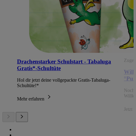
Zugehö
Drachenstarker Schulstart - Tabaluga
Gratis*-Schultüte
Will
°Pun
Hol dir jetzt deine vollgepackte Gratis-Tabaluga-
Schultüte!*
Noch 
Willk
Mehr erfahren
Jetzt