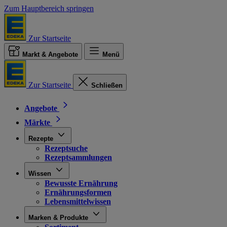
Zum Hauptbereich springen
Zur Startseite
Markt & Angebote
Menü
Zur Startseite
Schließen
Angebote
Märkte
Rezepte
Rezeptsuche
Rezeptsammlungen
Wissen
Bewusste Ernährung
Ernährungsformen
Lebensmittelwissen
Marken & Produkte