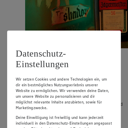
Datenschutz-
Einstellungen
Mast Jägermeister
Wir setzen Cookies und andere Technologien ein, um
Von Wolfenbüttel in die Welt
dir ein bestmögliches Nutzungserlebnis unserer
Es dauerte etwas, bis Curt Mast die richtige Rezeptur für
Website zu ermöglichen. Wir verwenden deine Daten,
seinen Kräuterlikör gefunden hatte. Mal war ihm die
um unsere Website zu personalisieren und dir
Mischung »zu süß«, mal war die »Citrusnote zu schwach«.
möglichst relevante Inhalte anzubieten, sowie für
1934 hatte der Tüftler aus 56 Kräutern, Wurzeln, Blüten und
Marketingzwecke.
Früchten sowie 35 Vol.-% Alkohol den geschmacklich
ausdrucksstarken Kräuterlikör
Jägermeister
erfunden, der
Deine Einwilligung ist freiwillig und kann jederzeit
heute Millionen Fans auf der ganzen Welt begeistert. Noch
individuell in den Datenschutz-Einstellungen angepasst
immer wird Jägermeister nach bewährter Handwerkskunst