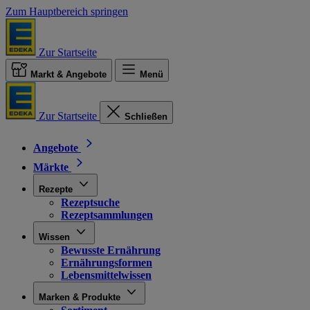
Zum Hauptbereich springen
Zur Startseite
Markt & Angebote
Menü
Zur Startseite
Schließen
Angebote
Märkte
Rezepte
Rezeptsuche
Rezeptsammlungen
Wissen
Bewusste Ernährung
Ernährungsformen
Lebensmittelwissen
Marken & Produkte