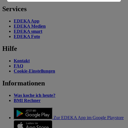
Informationen zum Herausgeber der Seite findest du
Services
im
Impressum
EDEKA App
EDEKA Medien
EDEKA smart
EDEKA Foto
Hilfe
Kontakt
FAQ
Cookie-Einstellungen
Informationen
Was koche ich heute?
BMI Rechner
Zur EDEKA App im Google Playstore