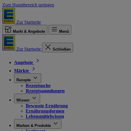
Zum Hauptbereich springen
Zur Startseite
Markt & Angebote
Menü
Zur Startseite
Schließen
Angebote
Märkte
Rezepte
Rezeptsuche
Rezeptsammlungen
Wissen
Bewusste Ernährung
Ernährungsformen
Lebensmittelwissen
Marken & Produkte