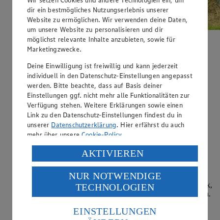
Wir setzen Cookies und andere Technologien ein, um
dir ein bestmögliches Nutzungserlebnis unserer
Website zu ermöglichen. Wir verwenden deine Daten,
um unsere Website zu personalisieren und dir
möglichst relevante Inhalte anzubieten, sowie für
Marketingzwecke.
Deine Einwilligung ist freiwillig und kann jederzeit
individuell in den Datenschutz-Einstellungen angepasst
werden. Bitte beachte, dass auf Basis deiner
Obsthof Otte
Einstellungen ggf. nicht mehr alle Funktionalitäten zur
Verfügung stehen. Weitere Erklärungen sowie einen
Obst von hier wech!
Link zu den Datenschutz-Einstellungen findest du in
Seit über 100 Jahren schlägt das Herz der Familie Otte für
unserer
Datenschutzerklärung
. Hier erfährst du auch
Obst. Die geballte Erfahrung von vier Generationen, eine
mehr über unsere
Cookie-Policy
.
große Liebe zur Natur und absolute Überzeugung für
nachhaltigen Anbau stecken in den Äpfeln, Birnen,
Verarbeitung deiner personenbezogenen Daten in den
AKTIVIEREN
Erdbeeren, Himbeeren, Pflaumen und Sauerkirschen vom
USA durch Facebook und YouTube:
Obsthof Otte
.
NUR NOTWENDIGE
Wenn du auf „Aktivieren“ klickst, willigst du im Sinne
Beste Qualität heißt für Otte-Obst: Fantastischer Geschmack,
TECHNOLOGIEN
des Art. 49 Abs. 1 Satz 1 lit. a) DSGVO ein, dass deine
gesund für Mensch und Natur und top Aussehen – natürlich.
Daten in den USA verarbeitet werden. Der EuGH sieht
Mit Begeisterung für Innovationen, Mechanisierung und
die USA als Land mit einem nach europäischen
EINSTELLUNGEN
Digitalisierung arbeitet das Obsthof-Team jeden Tag daran
Standards nicht angemessenen Datenschutzniveau an.