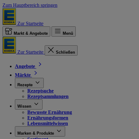
Zum Hauptbereich springen
Zur Startseite
Markt & Angebote
Menü
Zur Startseite
Schließen
Angebote
Märkte
Rezepte
Rezeptsuche
Rezeptsammlungen
Wissen
Bewusste Ernährung
Ernährungsformen
Lebensmittelwissen
Marken & Produkte