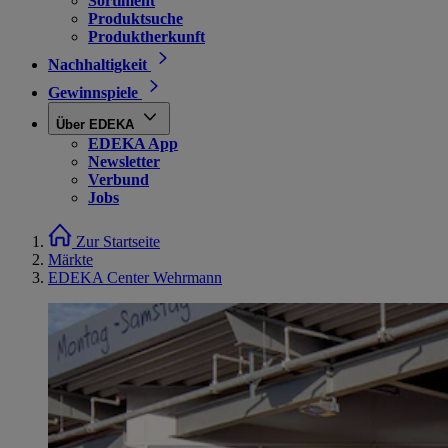
Sortiment
Produktsuche
Produktherkunft
Nachhaltigkeit
Gewinnspiele
Über EDEKA
EDEKA App
Newsletter
Verbund
Jobs
Zur Startseite
Märkte
EDEKA Center Wehrmann