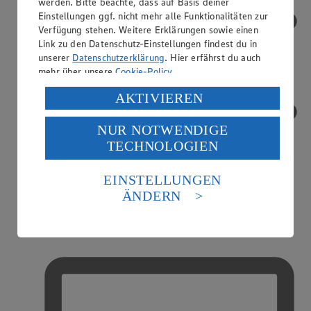
werden. Bitte beachte, dass auf Basis deiner
Einstellungen ggf. nicht mehr alle Funktionalitäten zur
Verfügung stehen. Weitere Erklärungen sowie einen
Link zu den Datenschutz-Einstellungen findest du in
unserer
Datenschutzerklärung
. Hier erfährst du auch
mehr über unsere
Cookie-Policy
.
Verarbeitung deiner personenbezogenen Daten in den
AKTIVIEREN
USA durch Facebook und YouTube:
NUR NOTWENDIGE
Wenn du auf „Aktivieren“ klickst, willigst du im Sinne
TECHNOLOGIEN
des Art. 49 Abs. 1 Satz 1 lit. a) DSGVO ein, dass deine
Daten in den USA verarbeitet werden. Der EuGH sieht
die USA als Land mit einem nach europäischen
EINSTELLUNGEN
Standards nicht angemessenen Datenschutzniveau an.
ÄNDERN
Es besteht das Risiko eines Zugriffs durch US-
amerikanische Behörden.
Mobiles Bezahlen
Informationen zum Herausgeber der Seite findest du
im
Impressum