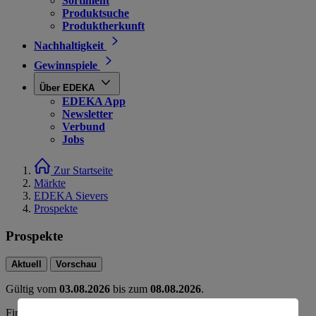
Sortiment
Produktsuche
Produktherkunft
Nachhaltigkeit
Gewinnspiele
Über EDEKA
EDEKA App
Newsletter
Verbund
Jobs
Zur Startseite
Märkte
EDEKA Sievers
Prospekte
Prospekte
Aktuell
Vorschau
Gültig vom
03.08.2026
bis zum
08.08.2026
.
Firma: Sievers KG, Moorstr. 24-26, 26871 Papenburg