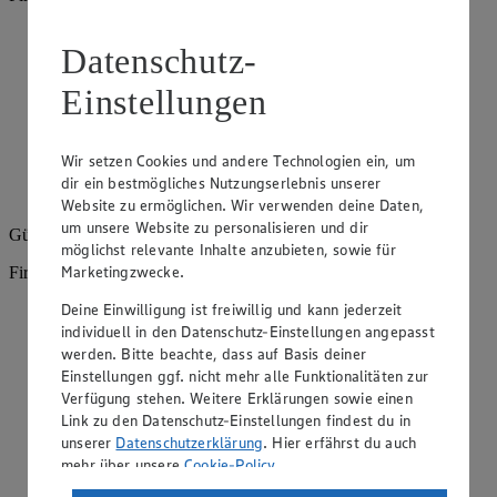
Angebote der Woche im Prospekt
Datenschutz-
ansehen
Einstellungen
Siehe dir die Angebote der Woche deines Marktes im
digitalen Blätterkatalog an.
Wir setzen Cookies und andere Technologien ein, um
Prospekt 4091770 im Browser
Ansehen
dir ein bestmögliches Nutzungserlebnis unserer
Website zu ermöglichen. Wir verwenden deine Daten,
um unsere Website zu personalisieren und dir
Gültig vom
10.08.2026
bis zum
15.08.2026
.
möglichst relevante Inhalte anzubieten, sowie für
Marketingzwecke.
Firma: Sievers KG, Moorstr. 24-26, 26871 Papenburg
Deine Einwilligung ist freiwillig und kann jederzeit
Angebote der Woche im Prospekt
individuell in den Datenschutz-Einstellungen angepasst
ansehen
werden. Bitte beachte, dass auf Basis deiner
Einstellungen ggf. nicht mehr alle Funktionalitäten zur
Siehe dir die Angebote der Woche deines Marktes im
Verfügung stehen. Weitere Erklärungen sowie einen
digitalen Blätterkatalog an.
Link zu den Datenschutz-Einstellungen findest du in
unserer
Datenschutzerklärung
. Hier erfährst du auch
Prospekt 4091770 im Browser
Ansehen
mehr über unsere
Cookie-Policy
.