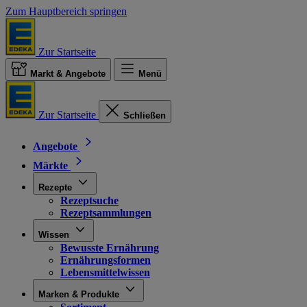
Zum Hauptbereich springen
Zur Startseite
Markt & Angebote
Menü
Zur Startseite
Schließen
Angebote
Märkte
Rezepte
Rezeptsuche
Rezeptsammlungen
Wissen
Bewusste Ernährung
Ernährungsformen
Lebensmittelwissen
Marken & Produkte