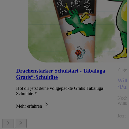
Zugehö
Drachenstarker Schulstart - Tabaluga
Gratis*-Schultüte
Will
°Pun
Hol dir jetzt deine vollgepackte Gratis-Tabaluga-
Schultüte!*
Noch 
Willk
Mehr erfahren
Jetzt