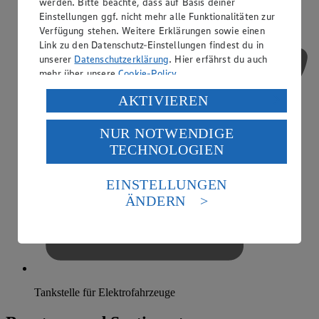
werden. Bitte beachte, dass auf Basis deiner
Einstellungen ggf. nicht mehr alle Funktionalitäten zur
Verfügung stehen. Weitere Erklärungen sowie einen
Link zu den Datenschutz-Einstellungen findest du in
unserer
Datenschutzerklärung
. Hier erfährst du auch
mehr über unsere
Cookie-Policy
.
Verarbeitung deiner personenbezogenen Daten in den
AKTIVIEREN
USA durch Facebook und YouTube:
NUR NOTWENDIGE
Wenn du auf „Aktivieren“ klickst, willigst du im Sinne
TECHNOLOGIEN
des Art. 49 Abs. 1 Satz 1 lit. a) DSGVO ein, dass deine
Daten in den USA verarbeitet werden. Der EuGH sieht
die USA als Land mit einem nach europäischen
EINSTELLUNGEN
Standards nicht angemessenen Datenschutzniveau an.
ÄNDERN
Es besteht das Risiko eines Zugriffs durch US-
amerikanische Behörden.
Informationen zum Herausgeber der Seite findest du
im
Impressum
Tankstelle für Elektrofahrzeuge