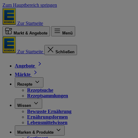
Zum Hauptbereich springen
Zur Startseite
Markt & Angebote
Menü
Zur Startseite
Schließen
Angebote
Märkte
Rezepte
Rezeptsuche
Rezeptsammlungen
Wissen
Bewusste Ernährung
Ernährungsformen
Lebensmittelwissen
Marken & Produkte