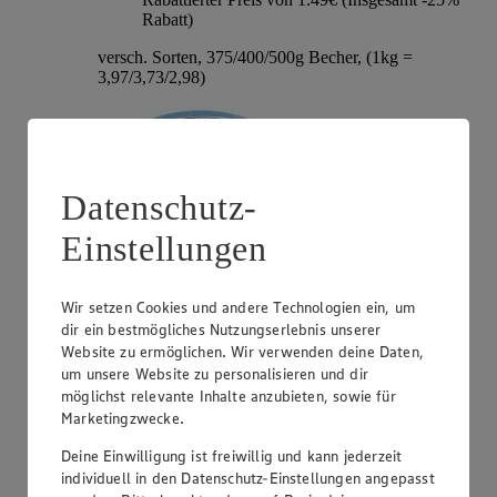
Rabatt)
versch. Sorten, 375/400/500g Becher, (1kg =
3,97/3,73/2,98)
Datenschutz-
Einstellungen
Wir setzen Cookies und andere Technologien ein, um
dir ein bestmögliches Nutzungserlebnis unserer
Angebot:
Hochland Patros
Website zu ermöglichen. Wir verwenden deine Daten,
um unsere Website zu personalisieren und dir
1.79
-40%
möglichst relevante Inhalte anzubieten, sowie für
Rabattierter Preis von 1.79€ (Insgesamt -40%
Marketingzwecke.
Rabatt)
Deine Einwilligung ist freiwillig und kann jederzeit
griech. Weißkäse, versch. Sorten und Fettstufen,
individuell in den Datenschutz-Einstellungen angepasst
140/150/180g Packung, (1kg = 12,79/11,93/9,94)