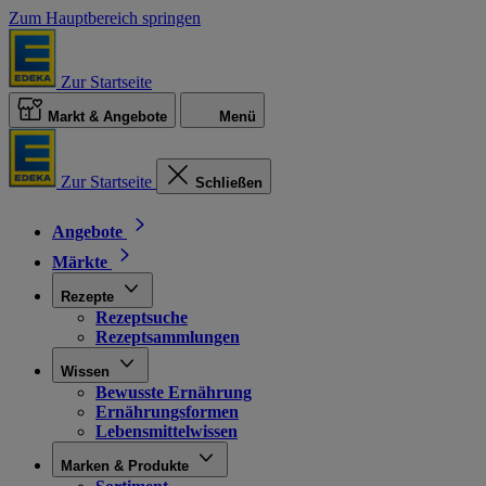
Zum Hauptbereich springen
Zur Startseite
Markt & Angebote
Menü
Zur Startseite
Schließen
Angebote
Märkte
Rezepte
Rezeptsuche
Rezeptsammlungen
Wissen
Bewusste Ernährung
Ernährungsformen
Lebensmittelwissen
Marken & Produkte