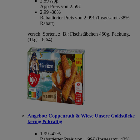
2.59
App
App Preis von 2.59€
2.99
-38%
Rabattierter Preis von 2.99€ (Insgesamt -38%
Rabatt)
versch. Sorten, z. B.: Fischstäbchen 450g, Packung,
(1kg = 6,64)
Angebot:
Coppenrath & Wiese Unsere Goldstücke
kernig & kräftig
1.99
-42%
Rabattierter Preis von 1.99€ (Insgesamt -42%